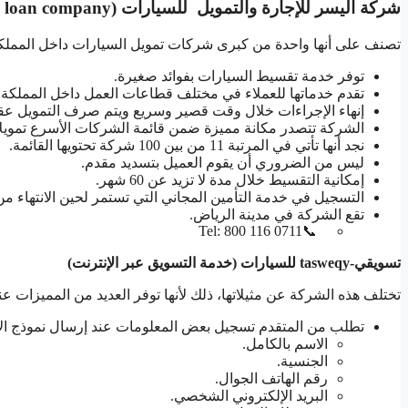
شركة اليسر للإجارة والتمويل للسيارات (Car finance and loan company)
تصنف على أنها واحدة من كبرى شركات تمويل السيارات داخل المملكة ا
توفر خدمة تقسيط السيارات بفوائد صغيرة.
تقدم خدماتها للعملاء في مختلف قطاعات العمل داخل المملك
إنهاء الإجراءات خلال وقت قصير وسريع ويتم صرف التمويل عقب 
الشركة تتصدر مكانة مميزة ضمن قائمة الشركات الأسرع تمويلا
نجد أنها تأتي في المرتبة 11 من بين 100 شركة تحتويها القائمة.
ليس من الضروري أن يقوم العميل بتسديد مقدم.
إمكانية التقسيط خلال مدة لا تزيد عن 60 شهر.
التسجيل في خدمة التأمين المجاني التي تستمر لحين الانتهاء م
تقع الشركة في مدينة الرياض.
📞Tel: 800 116 0711
تسويقي-tasweqy للسيارات (خدمة التسويق عبر الإنترنت)
تختلف هذه الشركة عن مثيلاتها، ذلك لأنها توفر العديد من المميزات عن
تطلب من المتقدم تسجيل بعض المعلومات عند إرسال نموذج الا
الاسم بالكامل.
الجنسية.
رقم الهاتف الجوال.
البريد الإلكتروني الشخصي.