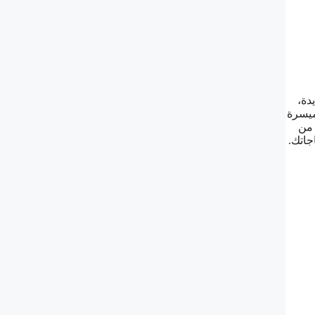
دة،
يسرة
 من
جاتك.