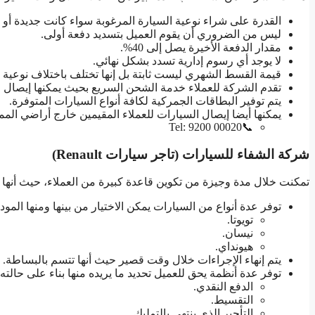
القدرة على شراء نوعية السيارة المرغوبة سواء كانت جديدة أو 
ليس من الضروري أن يقوم العميل بتسديد دفعة أولى.
مقدار الدفعة الأخيرة يصل إلى 40%.
لا يوجد أي رسوم إدارية تسدد بشكل نهائي.
قيمة القسط الشهري ليست ثابتة بل إنها تختلف باختلاف نوعية السيارة نجد أن قيم
تقدم الشركة للعملاء خدمة الشحن السريع بحيث يمكنها إيصال ال
يتم توفير البطاقات الجمركية لكافة أنواع السيارات المتوفرة.
يمكنها أيضا إيصال السيارات للعملاء المقيمين خارج أراضي المم
📞Tel: 9200 00020
شركة الشفاء للسيارات (تاجر سيارات Renault)
تمكنت خلال مدة وجيزة من تكوين قاعدة كبيرة من العملاء، حيث أنها ت
توفر عدة أنواع من السيارات يمكن الاختيار من بينها ومنها الموديل
تويوتا.
نيسان.
هيونداي.
يتم إنهاء الإجراءات خلال وقت قصير حيث أنها تتسم بالبساطة.
توفر عدة أنظمة يحق للعميل تحديد ما يريده منها بناء على حالته ا
الدفع النقدي.
التقسيط.
التأجير الذي ينتهي بالتمليك.