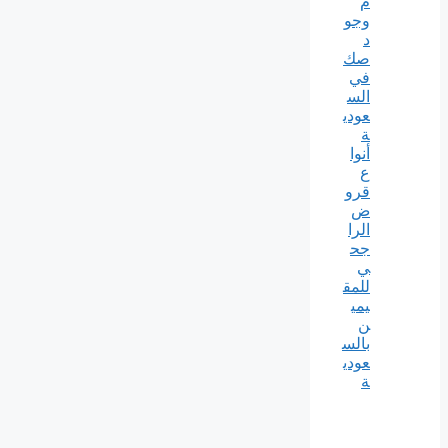
م
وجو
د
صك
في
الس
عودي
ة
أنوا
ع
قرو
ض
الرا
جح
ي
للمق
يمي
ن
بالس
عودي
ة