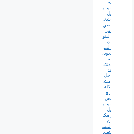
ة
تموي
ل
شخ
صي
في
البنو
ك
الس
عودي
ة
202
6
حل
مش
كلة
رف
ض
تموي
ل
إمكا
ن
لمس
تفيد