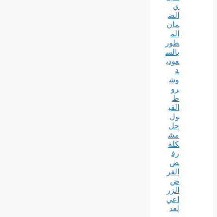
ي
الض
مان
الم
طور
بالس
عودي
ة
وش
رو
ط
القب
ول
حل
مش
كلة
رف
ض
القر
ض
الزر
اعي
لعد