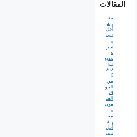
المقالات
مقا
رنة
أقل
نسب
ة
شرا
ء
مديو
نية
202
6
من
البنو
ك
الس
عودي
ة
مقا
رنة
أقل
نسب