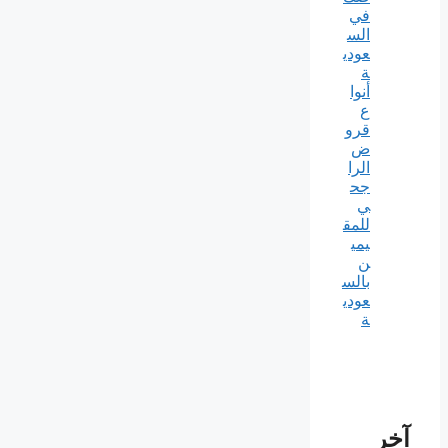
في
الس
عودي
ة
أنوا
ع
قرو
ض
الرا
جح
ي
للمق
يمي
ن
بالس
عودي
ة
آخر