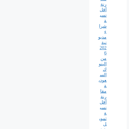
رنة
أقل
نسب
ة
شرا
ء
مديو
نية
202
6
من
البنو
ك
الس
عودي
ة
مقا
رنة
أقل
نسب
ة
تموي
ل