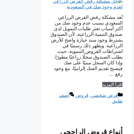
تُعد مشكلة رفض القرض الزراعي
السعودي بسبب عدم وجود صك من
أكثر أسباب تعثر طلبات التمويل لدى
صندوق التنمية الزراعية، لأن الصندوق
يشترط وجود سند حيازة واضح للأرض
الزراعية. ويظهر ذلك رسميًا في
اشتراطات القروض التنموية، حيث
يطلب الصندوق سجلًا زراعيًا مطورًا،
وإذا كان السجل مبنيًا على صك
فيصبح تقديم الصك إلزاميًا، مع وجود
رفع …
إقرأ المزيد
التصنيفات
قرض شخصي
,
قروض
أضف
تعليق
أنواع قروض الراجحي