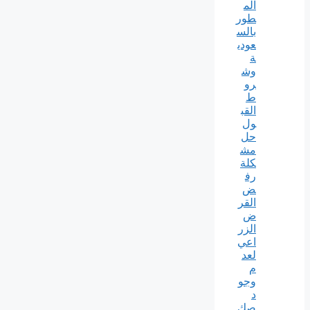
الم
طور
بالس
عودي
ة
وش
رو
ط
القب
ول
حل
مش
كلة
رف
ض
القر
ض
الزر
اعي
لعد
م
وجو
د
صك