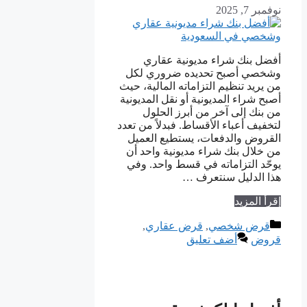
نوفمبر 7, 2025
أفضل بنك شراء مديونية عقاري
وشخصي أصبح تحديده ضروري لكل
من يريد تنظيم التزاماته المالية، حيث
أصبح شراء المديونية أو نقل المديونية
من بنك إلى آخر من أبرز الحلول
لتخفيف أعباء الأقساط. فبدلاً من تعدد
القروض والدفعات، يستطيع العميل
من خلال بنك شراء مديونية واحد أن
يوحّد التزاماته في قسط واحد. وفي
هذا الدليل سنتعرف …
إقرأ المزيد
التصنيفات
قرض شخصي
,
قرض عقاري
,
قروض
أضف تعليق