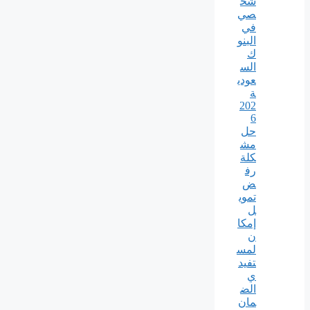
شخ
صي
في
البنو
ك
الس
عودي
ة
202
6
حل
مش
كلة
رف
ض
تموي
ل
إمكا
ن
لمس
تفيد
ي
الض
مان