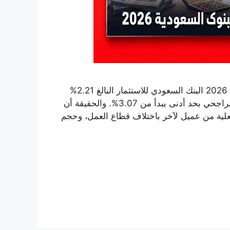
يتصدر قائمة أقل نسبة تمويل شخصي في البنوك السعودية 2026 البنك السعودي للاستثمار البالغ 2.21%
لتمويل بقيمة 100 ألف ريال لمدة 5 سنوات، يليه مصرف الراجحي بحد أدنى يبدأ من 3.07%. والحقيقة أن
فعلية من عميل لآخر باختلاف قطاع العمل، وحجم