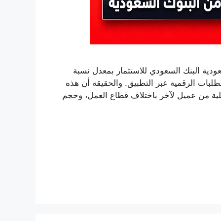
 مديونية 2026 من البنوك السعودية البنك السعودي للاستثمار بمعدل نسبة
 من 2.49%، يليه بنك البلاد بمعدل يبدأ من 4% للطلبات الرقمية عبر التطبيق. والحقيقة أن هذه
فعلية من عميل لآخر باختلاف قطاع العمل، وحجم