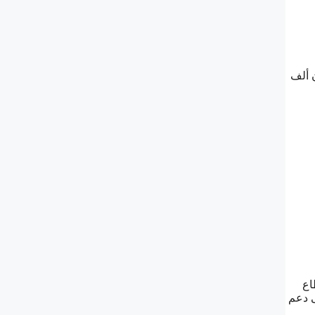
 ألف
اع
ى دعم