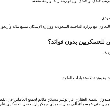
ب جندي أو جندي أول أو رتبة رائد أو رتبة مقدم
.
ن مع وزارة الداخلية السعودية ووزارة الإسكان بمبلغ مائة وأربعون
 للعسكريين بدون فوائد؟
دية.
لية وهيئة الاستخبارات العامة.
وصندوق التنمية العقاري في توفير مسكن ملائم لجميع العاملين في القط
التمويل حتى خمسمائة ألف ريال سعودي ويمكن أن يحصل العسكري عل