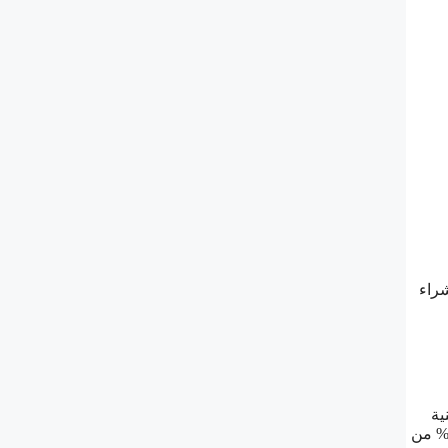
شراء
ية
الإنشاء من أحد المشروعات الخاصة بوزارة الإسكان ويقدر مبلغ التمويل بخمسمائة ألف ريال سعودي كتمويل أصلي ثم بعد ذلك قيمة 20% من