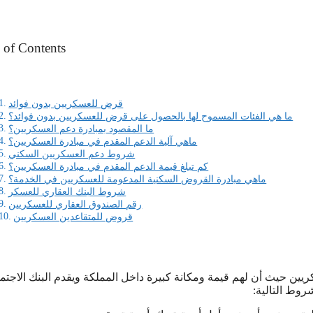
 of Contents
قرض للعسكريين بدون فوائد
ما هي الفئات المسموح لها بالحصول على قرض للعسكريين بدون فوائد؟
ما المقصود بمبادرة دعم العسكريين؟
ماهي آلية الدعم المقدم في مبادرة العسكريين؟
شروط دعم العسكريين السكني
كم تبلغ قيمة الدعم المقدم في مبادرة العسكريين؟
ماهي مبادرة القروض السكنية المدعومة للعسكريين في الخدمة؟
شروط البنك العقاري للعسكر
رقم الصندوق العقاري للعسكريين
قروض للمتقاعدين العسكريين
سكريين حيث أن لهم قيمة ومكانة كبيرة داخل المملكة ويقدم البنك الاجت
روط التالية: