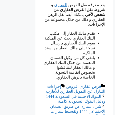
بعد معرفة نقل القرض
العقارى
و
شروط نقل القرض
العقاري من
شخص لآخر،
يمكنك أيضاً نقل الرهن
العقاري و ذلك من خلال مجموعة من
الإجراءات:-
يقدم مالك العقار إلى مكتب
البنك العقاري بحث عن الملكية.
يقوم البنك العقاري بإرسال
نسخة إلى مالك العقار من سند
الملكية.
يلتقى كل من وكيل الضمان
المعتمد من خلال البنك العقارى
و مالك العقار ليتناقشوا
بخصوص اتفاقية التسوية
الخاصة بالرهن العقاري.
التصنيفات
الوسوم
قرض عقاري
,
قروض
إجراءات
التنازل عن التمويل العقاري للأقارب
البنوك الاجنبية في السعودية 1444
ودليل البنوك السعودية كاملة
شراء سياره عن طريق الضمان
الاجتماعي 1444 وتقسيط سيارات