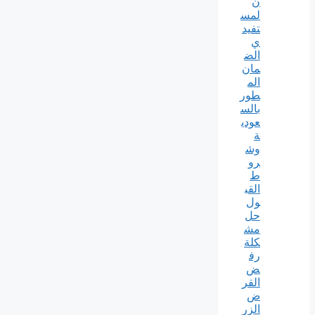
ن
لمس
تفيد
ي
الض
مان
الم
طور
بالس
عودي
ة
وش
رو
ط
القب
ول
حل
مش
كلة
رف
ض
القر
ض
الزر