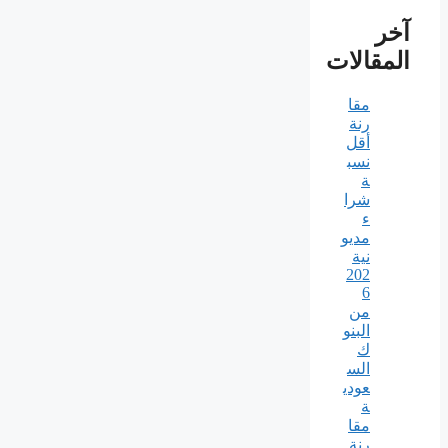
آخر
المقالات
مقا
رنة
أقل
نسب
ة
شرا
ء
مديو
نية
202
6
من
البنو
ك
الس
عودي
ة
مقا
رنة