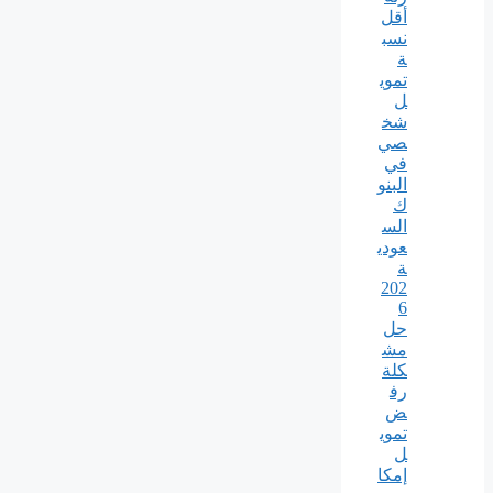
أقل
نسب
ة
تموي
ل
شخ
صي
في
البنو
ك
الس
عودي
ة
202
6
حل
مش
كلة
رف
ض
تموي
ل
إمكا