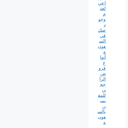
اعي
لعد
م
وجو
د
صك
في
الس
عودي
ة
أنوا
ع
قرو
ض
الرا
جح
ي
للمق
يمي
ن
بالس
عودي
ة