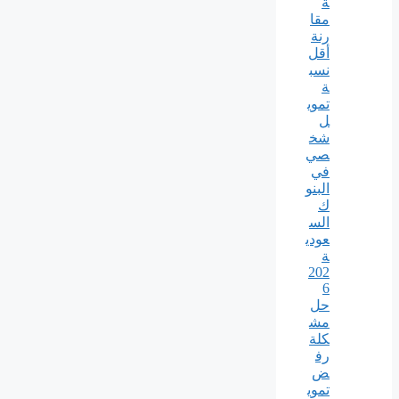
ة
مقا
رنة
أقل
نسب
ة
تموي
ل
شخ
صي
في
البنو
ك
الس
عودي
ة
202
6
حل
مش
كلة
رف
ض
تموي