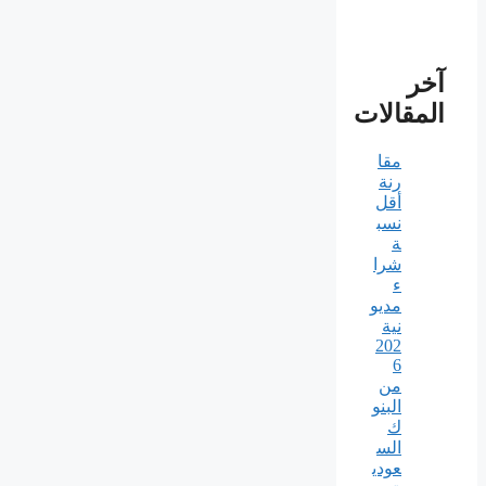
آخر
المقالات
مقا
رنة
أقل
نسب
ة
شرا
ء
مديو
نية
202
6
من
البنو
ك
الس
عودي