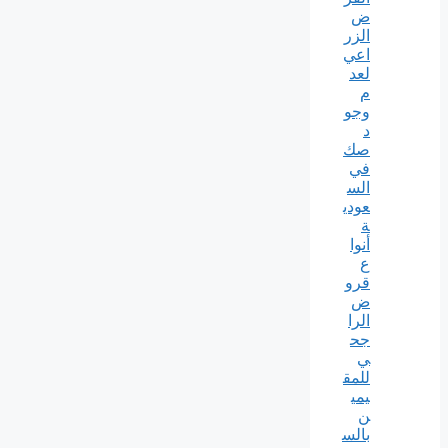
ض
الزر
اعي
لعد
م
وجو
د
صك
في
الس
عودي
ة
أنوا
ع
قرو
ض
الرا
جح
ي
للمق
يمي
ن
بالس