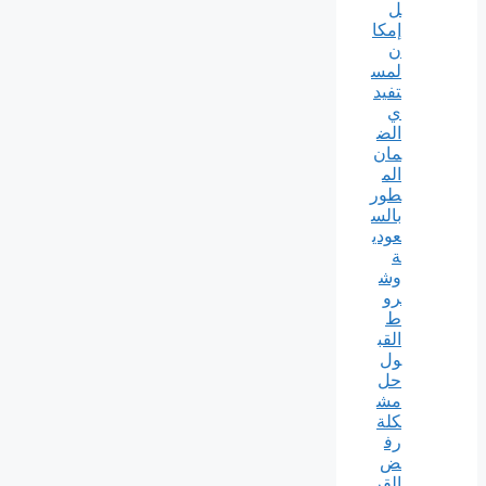
ل
إمكا
ن
لمس
تفيد
ي
الض
مان
الم
طور
بالس
عودي
ة
وش
رو
ط
القب
ول
حل
مش
كلة
رف
ض
القر