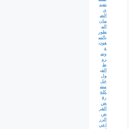
تفيد
ي
الض
مان
الم
طور
بالس
عودي
ة
وش
رو
ط
القب
ول
حل
مش
كلة
رف
ض
القر
ض
الزر
اعي