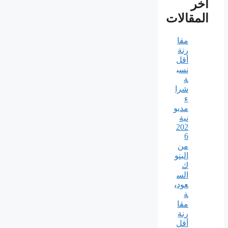
آخر
المقالات
مقا
رنة
أقل
نسب
ة
شرا
ء
مديو
نية
202
6
من
البنو
ك
الس
عودي
ة
مقا
رنة
أقل