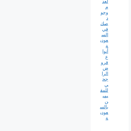
لعد
م
وجو
د
صك
في
الس
عودي
ة
أنوا
ع
قرو
ض
الرا
جح
ي
للمق
يمي
ن
بالس
عودي
ة