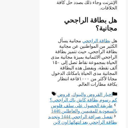
الإنترنت وجاء ذلك بصدد حل كافة
الخلافات.
هل بطاقة الراجحي
مجانية؟
هل
بطاقة الراجحي
مجانية يسأل
الكثير من المواطنين عن مجانية
بطاقة الراجحي، حيث تتميز بطاقة
الراجحي الائتمانية بميزة مجانية مدى
الحياة بمجموعة نقاط تصل إلى ١٥٠
ألف نقطة، وبفضل هذه البطاقة
المجانية مدى الحياة بامكانك الدخول
مجانا لأكثر من ١٠٠٠قاعة انتظار
بكافة مطارات العالم.
التصنيفات
الوسوم
اخبار القروض والبنوك
,
قروض
كم رسوم بطاقة كاش باك الراجحي؟
طريقة الحصول على سلف فلوس
بالسعودية للمقيمين والعاطلين 1446
تفعيل صرافة الراجحي 1444 وتجديد
بطاقة الراجحي بعد انتهائها اون لاين