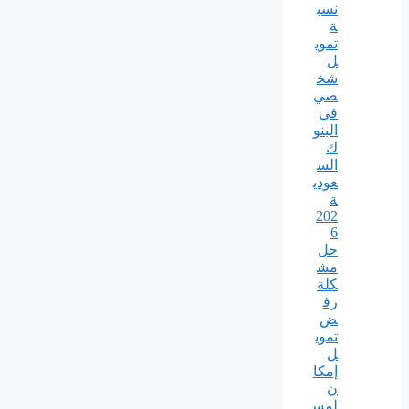
نسب
ة
تموي
ل
شخ
صي
في
البنو
ك
الس
عودي
ة
202
6
حل
مش
كلة
رف
ض
تموي
ل
إمكا
ن
لمس