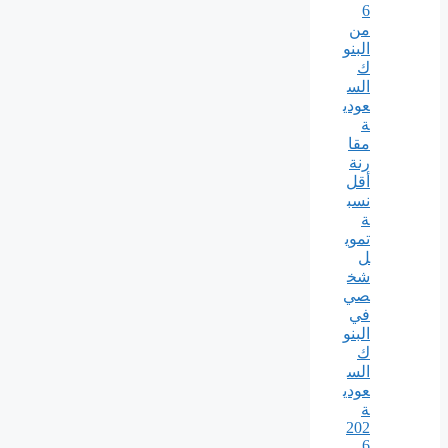
6
من
البنو
ك
الس
عودي
ة
مقا
رنة
أقل
نسب
ة
تموي
ل
شخ
صي
في
البنو
ك
الس
عودي
ة
202
6