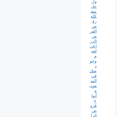
ول
حل
مش
كلة
رف
ض
القر
ض
الزر
اعي
لعد
م
وجو
د
صك
في
الس
عودي
ة
أنوا
ع
قرو
ض
الرا