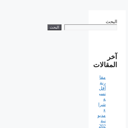
البحث
البحث
آخر
المقالات
مقا
رنة
أقل
نسب
ة
شرا
ء
مديو
نية
202