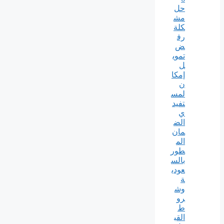
حل
مش
كلة
رف
ض
تموي
ل
إمكا
ن
لمس
تفيد
ي
الض
مان
الم
طور
بالس
عودي
ة
وش
رو
ط
القب