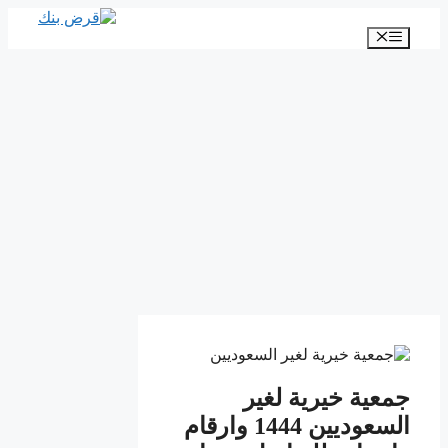
انتقل
إلى
القائمة
المحتوى
جمعية خيرية لغير
السعوديين 1444 وارقام