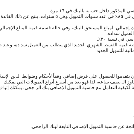
ذكور داخل حسابه بالبنك في ١٦ مرة.
ناتج الضرب هو قيمة المبلغ التمويلي، وعند ضرب المبلغ التمويلي في ٨٥٪ في عدد سنوات التمويل وهي ٥ سنوات، ينتج عن
لك إجمالي المبلغ المستحق للبنك، وفي حالة قسمة قيمة المبلغ الإجمال
 في نسبة ٣٠٪.
نه قيمة القسط الشهري الجديد الذي يتطلب من العميل سداده، وعند
أن يتقدموا للحصول على قرض إضافي وفقاً لأحكام وضوابط الدين الإسل
ز الـ نصف ساعة، لذا فهو يعد من أسرع أنواع التمويلات التي يمكنك
مة ٥٠٠ ريال سعودي، أما بالنسبة لكيفية التعامل مع حاسبة التمويل الإضافي بنك الراجحي، يمكنك إتباع
اتجة عن حاسبة التمويل الإضافي التابعة لبنك الراجحي.