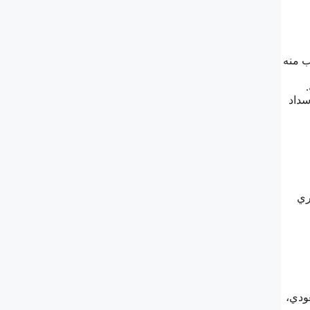
ب منه
سداد
 بقيمة قسط شهري
ودي،