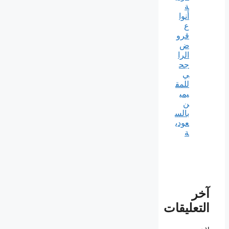
ة
أنوا
ع
قرو
ض
الرا
جح
ي
للمق
يمي
ن
بالس
عودي
ة
آخر
التعليقات