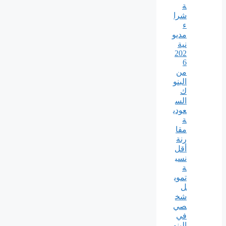
ة
شرا
ء
مديو
نية
202
6
من
البنو
ك
الس
عودي
ة
مقا
رنة
أقل
نسب
ة
تموي
ل
شخ
صي
في
البنو