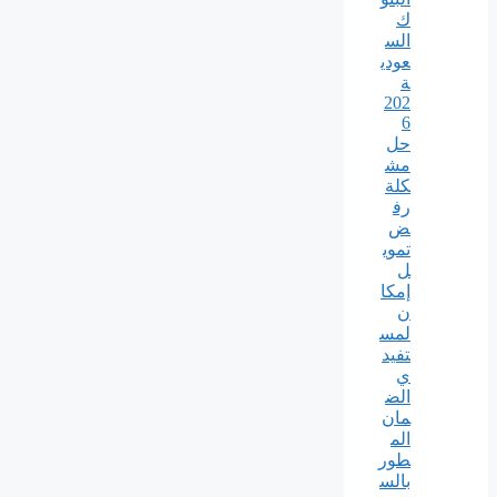
ك
الس
عودي
ة
202
6
حل
مش
كلة
رف
ض
تموي
ل
إمكا
ن
لمس
تفيد
ي
الض
مان
الم
طور
بالس