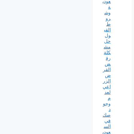
عودي
ة
وش
رو
ط
القب
ول
حل
مش
كلة
رف
ض
القر
ض
الزر
اعي
لعد
م
وجو
د
صك
في
الس
عودي