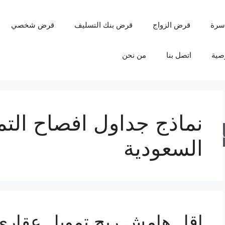
سرة
قرض الزواج
قرض بنك التسليف
قرض شخصي
صية
اتصل بنا
من نحن
نماذج جداول افصاح التم
حث
السعودية
اقل هامش ربح تمويل عقاري بال