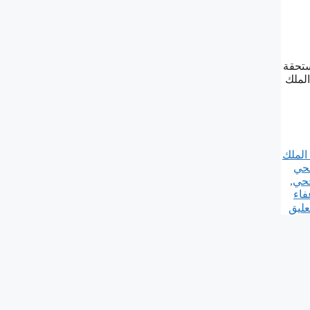
ستحقة
الملك
الملك
جحي
جحي
,
اء
ليق