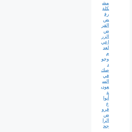
مش
كلة
رف
ض
القر
ض
الزر
اعي
لعد
م
وجو
د
صك
في
الس
عودي
ة
أنوا
ع
قرو
ض
الرا
جح
ي