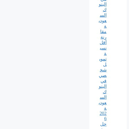
البنو
ك
الس
عودي
ة
مقا
رنة
أقل
نسب
ة
تموي
ل
شخ
صي
في
البنو
ك
الس
عودي
ة
202
6
حل