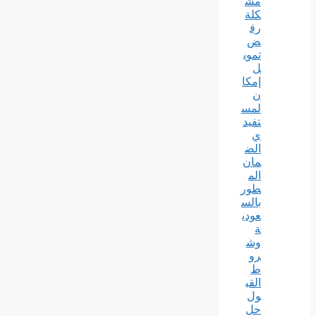
مش
كلة
رف
ض
تموي
ل
إمكا
ن
لمس
تفيد
ي
الض
مان
الم
طور
بالس
عودي
ة
وش
رو
ط
القب
ول
حل