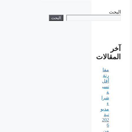
البحث
البحث
آخر
المقالات
مقا
رنة
أقل
نسب
ة
شرا
ء
مديو
نية
202
6
من