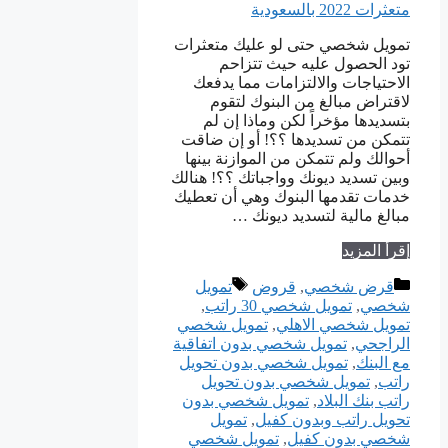
تمويل شخصي حتى لو عليك متعثرات
تود الحصول عليه حيث تتزاحم
الاحتياجات والالتزامات مما يدفعك
لاقتراض مبالغ من البنوك لتقوم
بتسديدها مؤخراً لكن وماذا إن لم
تتمكن من تسديدها ؟؟! أو إن ضاقت
أحوالك ولم تتمكن من الموازنة بينها
وبين تسديد ديونك وواجباتك ؟؟! هنالك
خدمات تقدمها البنوك وهي أن تعطيك
مبالغ مالية لتسديد ديونك …
إقرأ المزيد
التصنيفات
الوسوم
قرض شخصي
,
قروض
تمويل
شخصي
,
تمويل شخصي 30 راتب
,
تمويل شخصي الاهلي
,
تمويل شخصي
الراجحي
,
تمويل شخصي بدون اتفاقية
مع البنك
,
تمويل شخصي بدون تحويل
راتب
,
تمويل شخصي بدون تحويل
راتب بنك البلاد
,
تمويل شخصي بدون
تحويل راتب وبدون كفيل
,
تمويل
شخصي بدون كفيل
,
تمويل شخصي