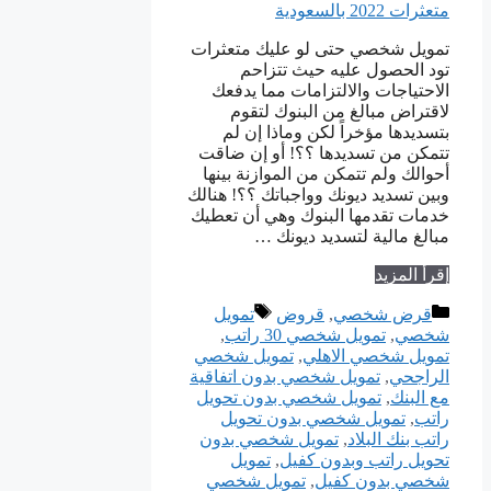
تمويل شخصي حتى لو عليك متعثرات
تود الحصول عليه حيث تتزاحم
الاحتياجات والالتزامات مما يدفعك
لاقتراض مبالغ من البنوك لتقوم
بتسديدها مؤخراً لكن وماذا إن لم
تتمكن من تسديدها ؟؟! أو إن ضاقت
أحوالك ولم تتمكن من الموازنة بينها
وبين تسديد ديونك وواجباتك ؟؟! هنالك
خدمات تقدمها البنوك وهي أن تعطيك
مبالغ مالية لتسديد ديونك …
إقرأ المزيد
التصنيفات
الوسوم
قرض شخصي
,
قروض
تمويل
شخصي
,
تمويل شخصي 30 راتب
,
تمويل شخصي الاهلي
,
تمويل شخصي
الراجحي
,
تمويل شخصي بدون اتفاقية
مع البنك
,
تمويل شخصي بدون تحويل
راتب
,
تمويل شخصي بدون تحويل
راتب بنك البلاد
,
تمويل شخصي بدون
تحويل راتب وبدون كفيل
,
تمويل
شخصي بدون كفيل
,
تمويل شخصي