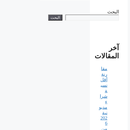
البحث
البحث
آخر
المقالات
مقا
رنة
أقل
نسب
ة
شرا
ء
مديو
نية
202
6
من