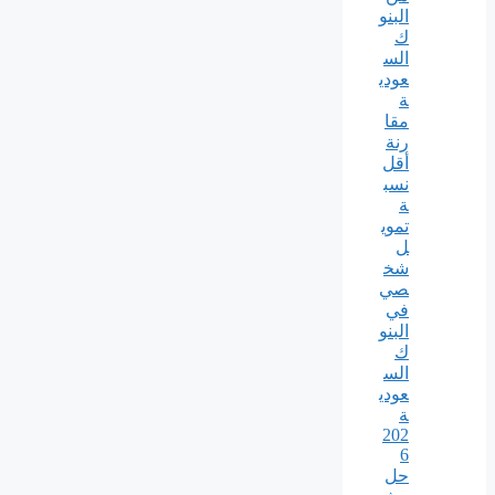
البنو
ك
الس
عودي
ة
مقا
رنة
أقل
نسب
ة
تموي
ل
شخ
صي
في
البنو
ك
الس
عودي
ة
202
6
حل