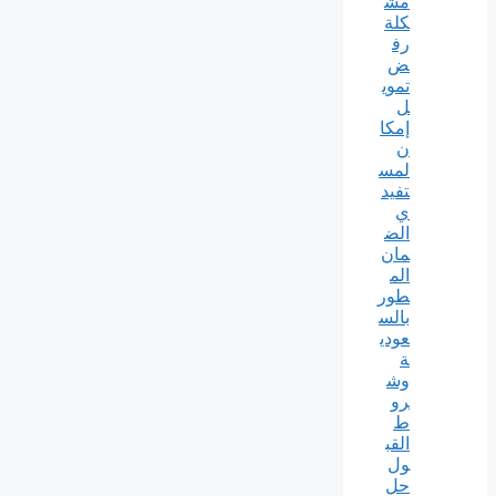
مش
كلة
رف
ض
تموي
ل
إمكا
ن
لمس
تفيد
ي
الض
مان
الم
طور
بالس
عودي
ة
وش
رو
ط
القب
ول
حل