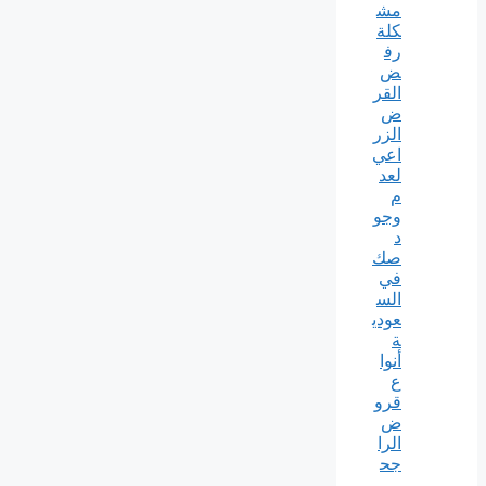
مش
كلة
رف
ض
القر
ض
الزر
اعي
لعد
م
وجو
د
صك
في
الس
عودي
ة
أنوا
ع
قرو
ض
الرا
جح
ي