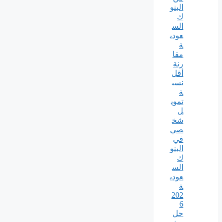
البنو
ك
الس
عودي
ة
مقا
رنة
أقل
نسب
ة
تموي
ل
شخ
صي
في
البنو
ك
الس
عودي
ة
202
6
حل