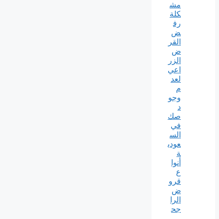
مش
كلة
رف
ض
القر
ض
الزر
اعي
لعد
م
وجو
د
صك
في
الس
عودي
ة
أنوا
ع
قرو
ض
الرا
جح
ي