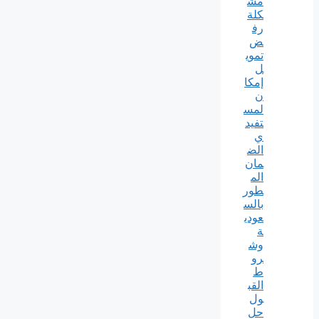
مش
كلة
رف
ض
تموي
ل
إمكا
ن
لمس
تفيد
ي
الض
مان
الم
طور
بالس
عودي
ة
وش
رو
ط
القب
ول
حل