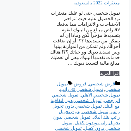
تمويل شخصي حتى لو عليك متعثرات
تود الحصول عليه حيث تتزاحم
الاحتياجات والالتزامات مما يدفعك
لاقتراض مبالغ من البنوك لتقوم
بتسديدها مؤخراً لكن وماذا إن لم
تتمكن من تسديدها ؟؟! أو إن ضاقت
أحوالك ولم تتمكن من الموازنة بينها
وبين تسديد ديونك وواجباتك ؟؟! هنالك
خدمات تقدمها البنوك وهي أن تعطيك
مبالغ مالية لتسديد ديونك …
إقرأ المزيد
التصنيفات
الوسوم
قرض شخصي
,
قروض
تمويل
شخصي
,
تمويل شخصي 30 راتب
,
تمويل شخصي الاهلي
,
تمويل شخصي
الراجحي
,
تمويل شخصي بدون اتفاقية
مع البنك
,
تمويل شخصي بدون تحويل
راتب
,
تمويل شخصي بدون تحويل
راتب بنك البلاد
,
تمويل شخصي بدون
تحويل راتب وبدون كفيل
,
تمويل
شخصي بدون كفيل
,
تمويل شخصي