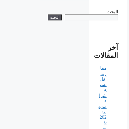
البحث
البحث
آخر
المقالات
مقا
رنة
أقل
نسب
ة
شرا
ء
مديو
نية
202
6
من