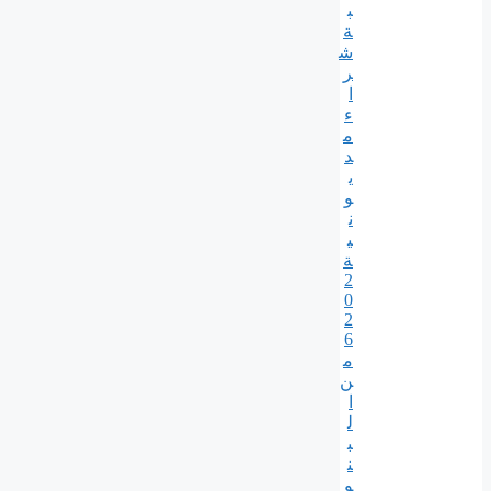
ب
ة
ش
ر
ا
ء
م
د
ي
و
ن
ي
ة
2
0
2
6
م
ن
ا
ل
ب
ن
و