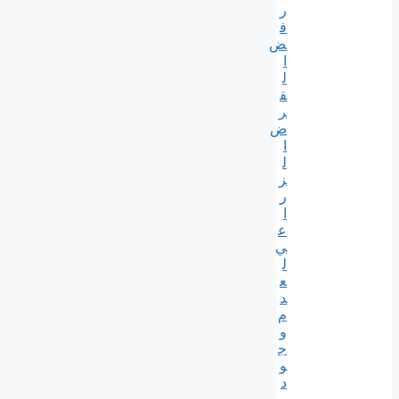
ر
ف
ض
ا
ل
ق
ر
ض
ا
ل
ز
ر
ا
ع
ي
ل
ع
د
م
و
ج
و
د