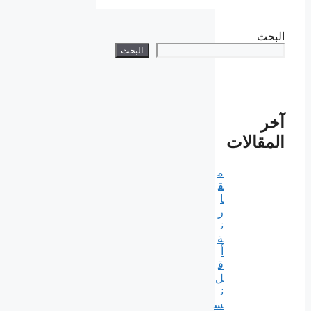
البحث
البحث
آخر
المقالات
م
ق
ا
ر
ن
ة
أ
ق
ل
ن
س