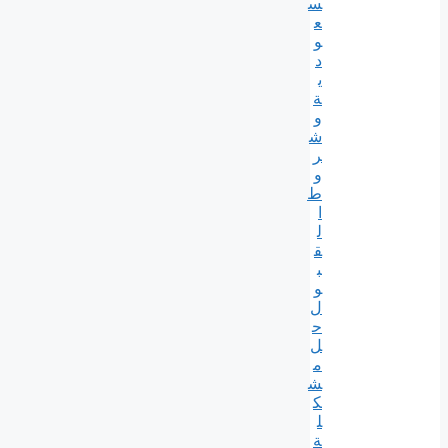
س
ع
و
د
ي
ة
و
ش
ر
و
ط
ا
ل
ق
ب
و
ل
ح
ل
م
ش
ك
ل
ة