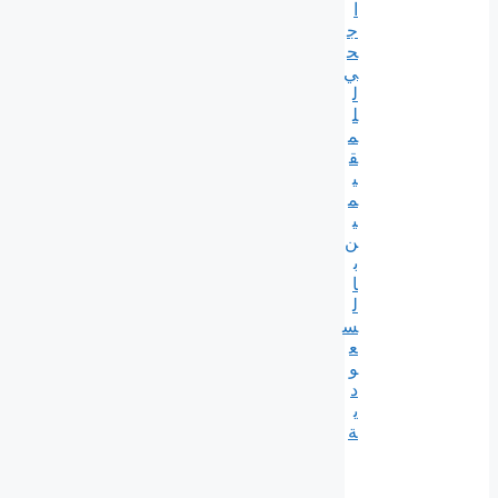
ا
ج
ح
ي
ل
ل
م
ق
ي
م
ي
ن
ب
ا
ل
س
ع
و
د
ي
ة