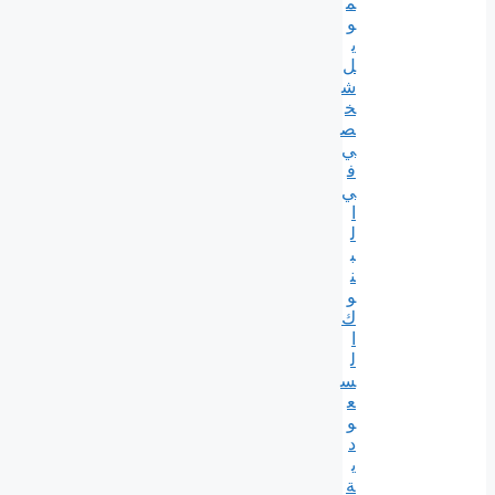
م
و
ي
ل
ش
خ
ص
ي
ف
ي
ا
ل
ب
ن
و
ك
ا
ل
س
ع
و
د
ي
ة