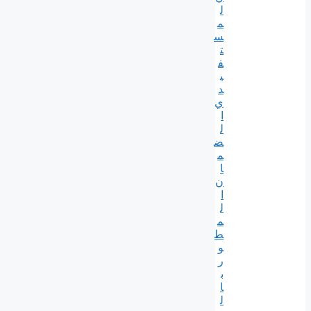
ل
م
س
ت
ف
ي
د
ي
ا
ل
ض
م
ا
ن
ا
ل
م
ط
و
ر
ب
ا
ل