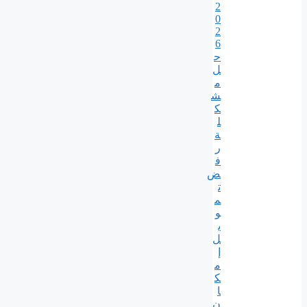
2
0
2
6
ح
ل
م
ش
ك
ل
ة
ر
ف
ض
ت
م
و
ي
ل
إ
م
ك
ا
ن