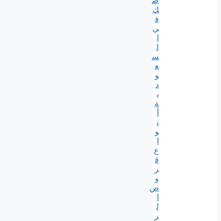
ص
ك
ف
ي
ا
ل
س
ع
و
د
ي
ة
أ
ن
و
ا
ع
ق
ر
و
ض
ا
ل
ر