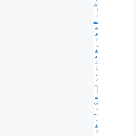
ك
ا
ل
س
ع
و
د
ي
ة
م
ق
ا
ر
ن
ة
أ
ق
ل
ن
س
ب
ة
ت