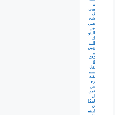
ة
تموي
ل
شخ
صي
في
البنو
ك
الس
عودي
ة
202
6
حل
مش
كلة
رف
ض
تموي
ل
إمكا
ن
لمس