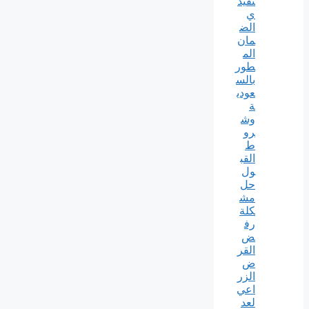
تفيد
ي
الض
مان
الم
طور
بالس
عودي
ة
وش
رو
ط
القب
ول
حل
مش
كلة
رف
ض
القر
ض
الزر
اعي
لعد