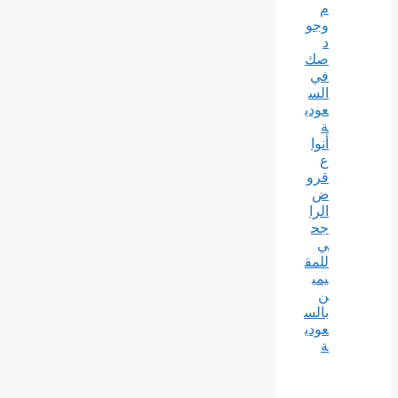
م
وجو
د
صك
في
الس
عودي
ة
أنوا
ع
قرو
ض
الرا
جح
ي
للمق
يمي
ن
بالس
عودي
ة