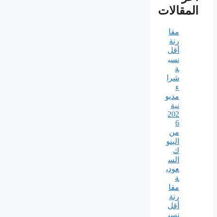
المقالات
مقا
رنة
أقل
نسب
ة
شرا
ء
مديو
نية
202
6
من
البنو
ك
الس
عودي
ة
مقا
رنة
أقل
نسب