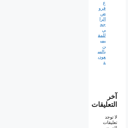
ع
قرو
ض
الرا
جح
ي
للمق
يمي
ن
بالس
عودي
ة
آخر
التعليقات
لا توجد
تعليقات
للعرض.