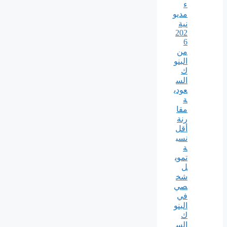
ء
مديو
نية
202
6
من
البنو
ك
الس
عودي
ة
مقا
رنة
أقل
نسب
ة
تموي
ل
شخ
صي
في
البنو
ك
الس