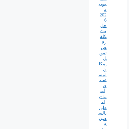
عودي
ة
202
6
حل
مش
كلة
رف
ض
تموي
ل
إمكا
ن
لمس
تفيد
ي
الض
مان
الم
طور
بالس
عودي
ة