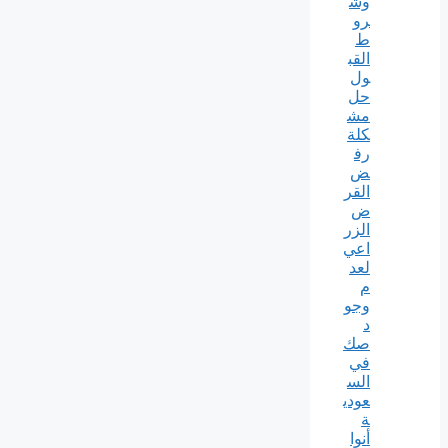
وش
رو
ط
القب
ول
حل
مش
كلة
رف
ض
القر
ض
الزر
اعي
لعد
م
وجو
د
صك
في
الس
عودي
ة
أنوا