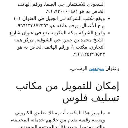
السعودي للاستثمار, حي الصفا، ورقم الهاتف
الخاص به هو ٩٦٦٩٢٠٠٠٠٤٨١.
ويقع مكتب الشركة في الجبيل في العنوان ١٠١
برج الأعمال، ورقم هاتفه هو ٩٦٦١٣٣٤٧٢٣٥٦.
وفرع الشركة بمكة المكرمة يقع في عنوان شارع
الشيخ محمد بن جبير, حي الشوقية, مركز همة
التجاري, مكتب ١، ورقم الهاتف الخاص به هو
٩٦٦١٢٥٢٩٩٥٣٣.
وعنوان
موقعهم
الرسمي.
إمكان للتمويل من مكاتب
تسليف فلوس
ما يميز هذا المكتب أنه يمتلك تطبيق الكتروني
ومنصة رقمية يقدم من خلالهم خدماته المختلفة،
والتي يقدمها لجميع فئات المجتمع السعودي،