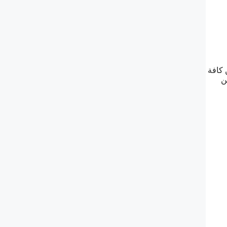
 كافة
ن