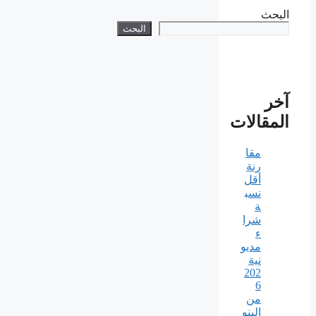
البحث
البحث
آخر
المقالات
مقا
رنة
أقل
نسب
ة
شرا
ء
مديو
نية
202
6
من
البنو