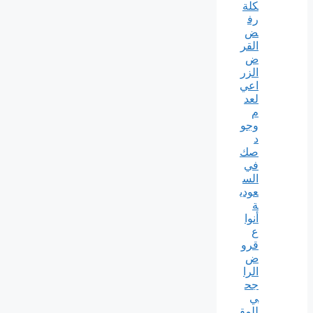
كلة
رف
ض
القر
ض
الزر
اعي
لعد
م
وجو
د
صك
في
الس
عودي
ة
أنوا
ع
قرو
ض
الرا
جح
ي
للمق