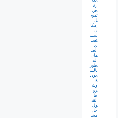
كلة
رف
ض
تموي
ل
إمكا
ن
لمس
تفيد
ي
الض
مان
الم
طور
بالس
عودي
ة
وش
رو
ط
القب
ول
حل
مش