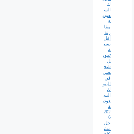
ك
الس
عودي
ة
مقا
رنة
أقل
نسب
ة
تموي
ل
شخ
صي
في
البنو
ك
الس
عودي
ة
202
6
حل
مش