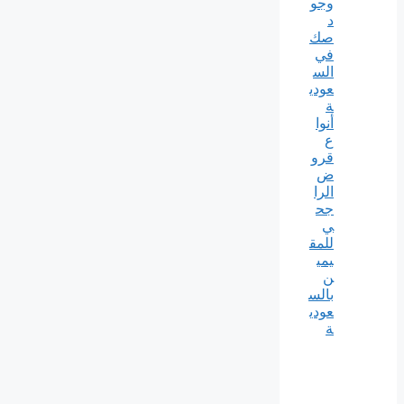
وجو
د
صك
في
الس
عودي
ة
أنوا
ع
قرو
ض
الرا
جح
ي
للمق
يمي
ن
بالس
عودي
ة