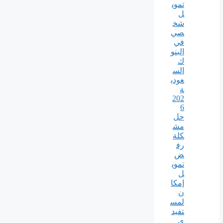
تموي
ل
شخ
صي
في
البنو
ك
الس
عودي
ة
202
6
حل
مش
كلة
رف
ض
تموي
ل
إمكا
ن
لمس
تفيد
ي