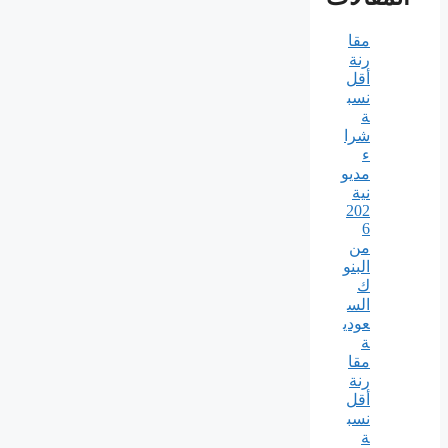
مقا
رنة
أقل
نسب
ة
شرا
ء
مديو
نية
202
6
من
البنو
ك
الس
عودي
ة
مقا
رنة
أقل
نسب
ة