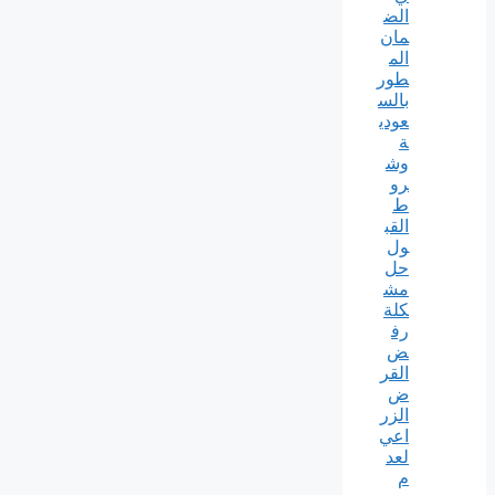
الض
مان
الم
طور
بالس
عودي
ة
وش
رو
ط
القب
ول
حل
مش
كلة
رف
ض
القر
ض
الزر
اعي
لعد
م