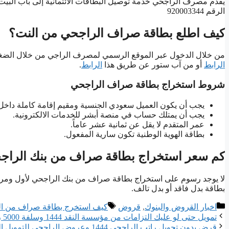
يقدم مصرف الراجحي خدمة توصيل البطاقات الائتمانية إلى باب البي
الرقم 920003344
كيف اطلع بطاقة صراف الراجحي من النت؟
من خلال الدخول عبر الموقع الرسمي لمصرف الراجي من خلال الض
الرابط
أو من آب ستور عن طريق هذا
الرابط
.
شروط استخراج بطاقة صراف الراجحي
يجب أن يكون العميل سعودي الجنسية ومقيم إقامة كاملة داخل 
يجب أن يمتلك حساب في منصة أبشر للخدمات الالكترونية.
عمر المتقدم لا يقل عن ثمانية عشر عاماً.
بطاقة الهوية الوطنية تكون سارية المفعول.
كم سعر استخراج بطاقة صراف من بنك الراج
بطاقة بدل فاقد أو بدل تالف.
التصنيفات
الوسوم
اخبار القروض والبنوك
,
قروض
كيف استخرج بطاقة صراف من الخ
تمويل حتى لو عليك التزامات من مؤسسة النقد 1444 وسلفة 5000 ريال
قرض بدون تحويل راتب الراجحي 1444 وعروض الراجحي للتمويل الشخصي