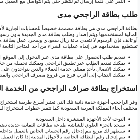
النقر على كلمة إرسال ثم ننتظر حتى يتم التواصل مع العميل م
طلب بطاقة الراجحي مدى
بطاقة الراجحي مدى هي بطاقة مصممة خصيصاً للحسابات الجارية لأص
المالية لمستخدميها ويتم إصدار وطلب بطاقة مدى الجديدة بدون رسوم و
أو تالف فإن الرسوم لا تتعدى مائة ريال سعودي وبمجرد عمل بطاق
تستطيع استخدامهم في إتمام عمليات الشراء من أحد المتاجر التابع
تقديم طلب الحصول على بطاقة مدى عبر الدخول إلى الموقع
يمكنك تقديم الطلب عبر تطبيق الراجحي ويمكنك تحميله من خل
يمكنك الاتصال بأحد ممثلي خدمة العملاء والذين يتواجدون على مدار ا
يمكنك الذهاب إلى أقرب فرع من فروع مصرف الراجحي والمنتشر
استخراج بطاقة صراف الراجحي من الخدمة الذ
وفر الراجحب أجهزة خدمة ذاتية تلك التي تعتبر أسرع طريقة استخراج 
مختلف أنحاء المملكة العربية السعودية كما تتميز خطوات استخراج البط
التوجه لأحد الأجهزة المنتشرة داخل السعودية.
سنجد بالجزء العلوي للشاشة طباعة بطاقات ائتمانية جديدة نضغ
سيظهر لك مربع يتم إدخال رقم الحساب الخاص بالعميل بداخله.
يتم إدخال رقم البطاقة الخاصة بالأحوال المدنية إذا كان العميل