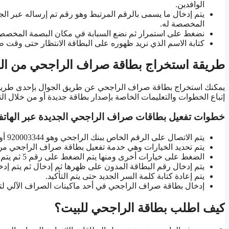
الوافدين.
يتم إدخال ما يسمى بالرقم المرتبط وهو رقم تم إرساله عبر الج
المخصصة له.
نضغط على استمرار ثم نضع السبابة في مكان البصمة المخصص
كتابة الاسم الذي نريد ظهوره على البطاقة الانتظار حتى وقت ط
طريقة استخراج بطاقة صراف الراجحي من ال
يمكنك استخراج بطاقة صراف الراجحي عن طريق الجوال بإحدى طريقتي
إتباع الخطوات والتعليمات الخاصة بإصدار بطاقة جديدة أو من خلال
خطوات تفعيل بطاقات صراف الراجحي الجديدة عبر الهات
يتم الاتصال على الرقم الخاص ببنك الراجحي وهو 920003344 أو رقم خدمة العملاء الخاص والمجاني وهو 8001248880
يتم تحديد الخيارات وهي خدمة تفعيل بطاقة صراف الراجحي من
الضغط على خيارات أخرى ومنها يتم الضغط على رقم 5 ثم يتم تحديد تنشيط بطاقة صراف الراجحي من خلال الضغط على رقم 4.
يتم إدخال رقم البطاقة المدون على ظهرها ثم إدخال ثم يتم إد
يتم إعادة كتابة كلمة السر الجديد حتى يتم التأكيد.
إدخال بطاقة صراف الراجحي في أحد ماكينات الصراف الآلي لتتأكد
كيف اطلب بطاقة الراجحي للبيت؟