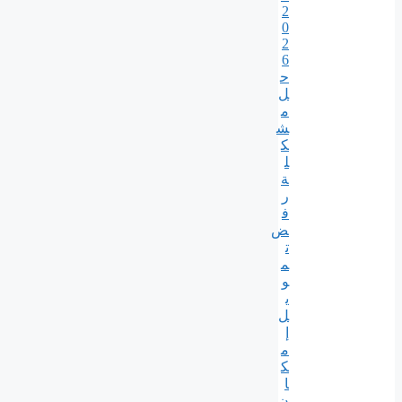
2
0
2
6
ح
ل
م
ش
ك
ل
ة
ر
ف
ض
ت
م
و
ي
ل
إ
م
ك
ا
ن