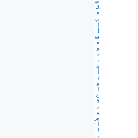
ص
ك
ف
ي
ا
ل
س
ع
و
د
ي
ة
أ
ن
و
ا
ع
ق
ر
و
ض
ا
ل
ر