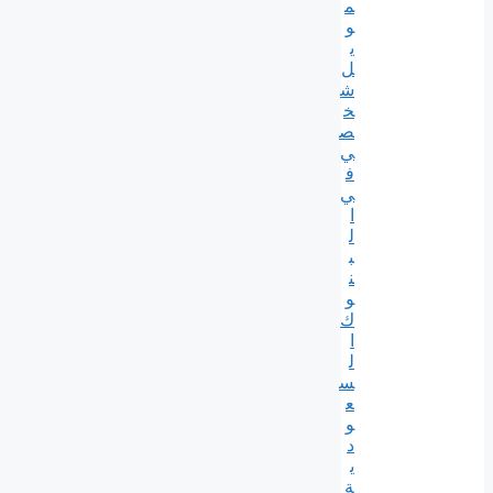
م
و
ي
ل
ش
خ
ص
ي
ف
ي
ا
ل
ب
ن
و
ك
ا
ل
س
ع
و
د
ي
ة