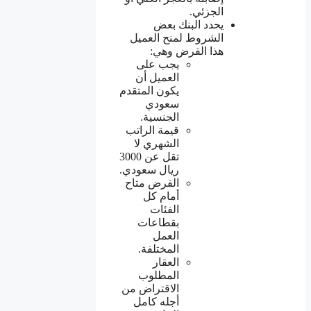
الجزئي.
يحدد البنك بعض
الشروط لمنح العميل
هذا القرض وهي:
يجب على
العميل أن
يكون المتقدم
سعودي
الجنسية.
قيمة الراتب
الشهري لا
تقل عن 3000
ريال سعودي.
القرض متاح
أمام كل
الفئات
بقطاعات
العمل
المختلفة.
العقار
المطلوب
الاقتراض من
أجله كامل