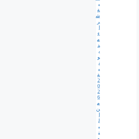
ب
ة
ش
ر
ا
ء
م
د
ي
و
ن
ي
ة
2
0
2
6
م
ن
ا
ل
ب
ن
و