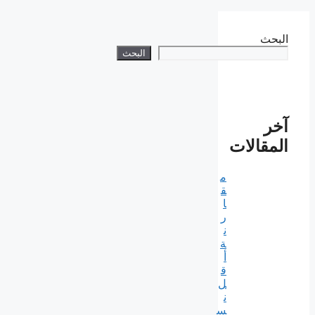
البحث
البحث
آخر
المقالات
م
ق
ا
ر
ن
ة
أ
ق
ل
ن
س