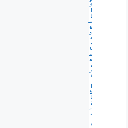
ك
ا
ل
س
ع
و
د
ي
ة
م
ق
ا
ر
ن
ة
أ
ق
ل
ن
س
ب
ة
ت