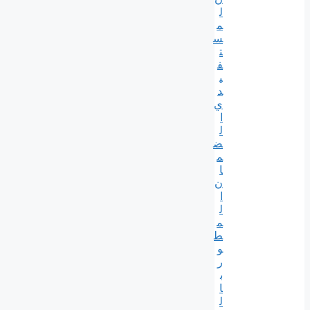
ل
م
س
ت
ف
ي
د
ي
ا
ل
ض
م
ا
ن
ا
ل
م
ط
و
ر
ب
ا
ل