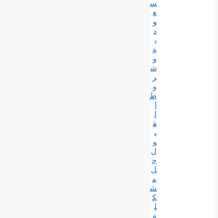
س
ع
و
د
ي
ة
و
ش
ر
و
ط
ا
ل
ق
ب
و
ل
ح
ل
م
ش
ك
ل
ة