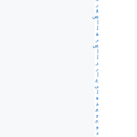
ر
ف
ض
ا
ل
ق
ر
ض
ا
ل
ز
ر
ا
ع
ي
ل
ع
د
م
و
ج
و
د