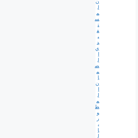
ن
ل
م
س
ت
ف
ي
د
ي
ا
ل
ض
م
ا
ن
ا
ل
م
ط
و
ر
ب
ا
ل