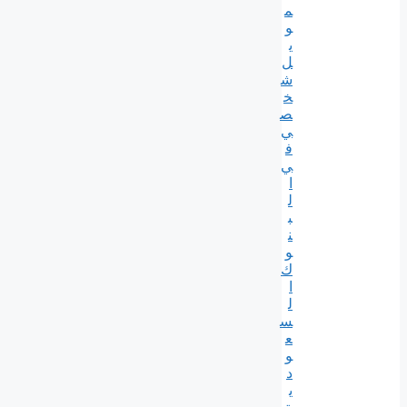
م
و
ي
ل
ش
خ
ص
ي
ف
ي
ا
ل
ب
ن
و
ك
ا
ل
س
ع
و
د
ي