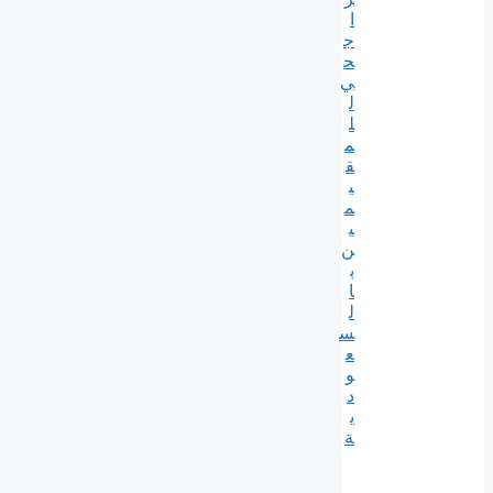
ا
ج
ح
ي
ل
ل
م
ق
ي
م
ي
ن
ب
ا
ل
س
ع
و
د
ي
ة