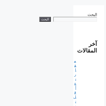
البحث
البحث
آخر
المقالات
م
ق
ا
ر
ن
ة
أ
ق
ل
ن
س