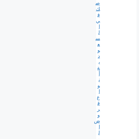
ص
ك
ف
ي
ا
ل
س
ع
و
د
ي
ة
أ
ن
و
ا
ع
ق
ر
و
ض
ا
ل
ر