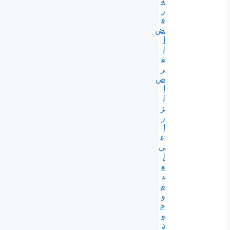
ة
ر
ف
ض
ا
ل
ق
ر
ض
ا
ل
ز
ر
ا
ع
ي
ل
ع
د
م
و
ج
و
د