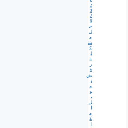
ة
2
0
2
6
ح
ل
م
ش
ك
ل
ة
ر
ف
ض
ت
م
و
ي
ل
إ
م
ك
ا