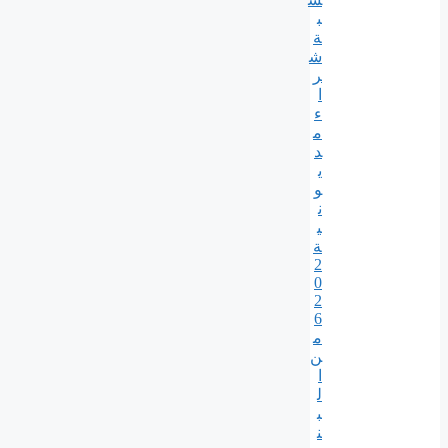
ب
ة
ش
ر
ا
ء
م
د
ي
و
ن
ي
ة
2
0
2
6
م
ن
ا
ل
ب
ن