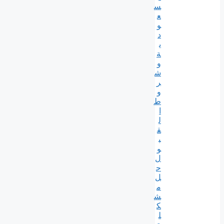
س
ع
و
د
ي
ة
و
ش
ر
و
ط
ا
ل
ق
ب
و
ل
ح
ل
م
ش
ك
ل