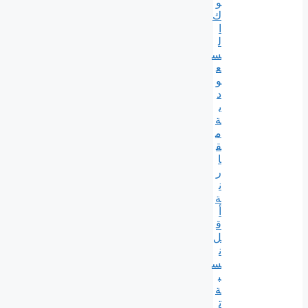
و
ك
ا
ل
س
ع
و
د
ي
ة
م
ق
ا
ر
ن
ة
أ
ق
ل
ن
س
ب
ة
ت