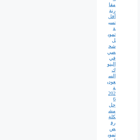
مقا
رنة
أقل
نسب
ة
تموي
ل
شخ
صي
في
البنو
ك
الس
عودي
ة
202
6
حل
مش
كلة
رف
ض
تموي