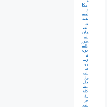
ل
إمكا
ن
لمس
تفيد
ي
الض
مان
الم
طور
بالس
عودي
ة
وش
رو
ط
القب
ول
حل
مش
كلة
رف
ض
القر