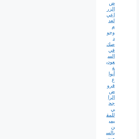
ض
الزر
اعي
لعد
م
وجو
د
صك
في
الس
عودي
ة
أنوا
ع
قرو
ض
الرا
جح
ي
للمق
يمي
ن
بالس
عودي