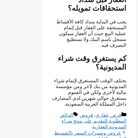
استحقاقات تمويله؟
يجب في البداية سداد كافة الأقساط
المستحقة على العقار قبل إتمام
عملية البيع حيث أن العقار سيكون
مسجل باسم البنك ولا تستطيع
التصرف فيه.
كم يستغرق وقت شراء
المديونية؟
يختلف الوقت المستغرق لإتمام شراء
المديونية من بنك لآخر ومن مؤسسة
مالية لأخرى ولكن في العموم
يستغرق حوالي شهرين لدى المصارف
داخل المملكة العربية السعودية.
التصنيفات
الوسوم
قرض عقاري
,
قروض
الوثائق
المطلوبة للتقديم على منتج شراء
المديونية العقارية
عروض ومميزات السفر بالتقسيط