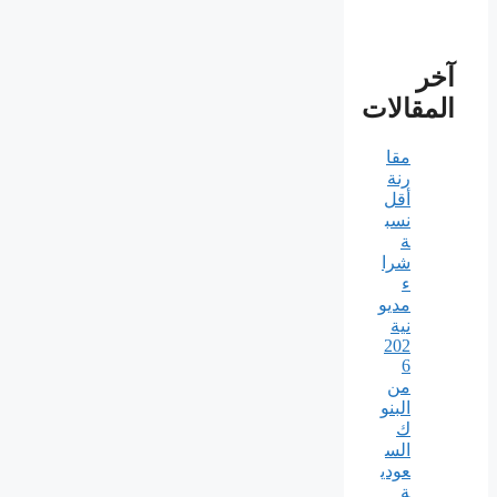
آخر
المقالات
مقا
رنة
أقل
نسب
ة
شرا
ء
مديو
نية
202
6
من
البنو
ك
الس
عودي
ة