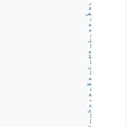
ر
ف
ض
ت
م
و
ي
ل
إ
م
ك
ا
ن
ل
م
س
ت
ف
ي
د
ي
ا
ل
ض