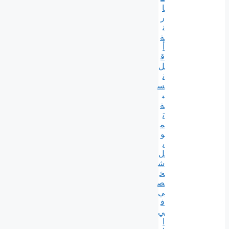
ا
ر
ن
ة
أ
ق
ل
ن
س
ب
ة
ت
م
و
ي
ل
ش
خ
ص
ي
ف
ي
ا