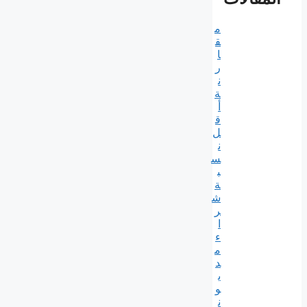
م
ق
ا
ر
ن
ة
أ
ق
ل
ن
س
ب
ة
ش
ر
ا
ء
م
د
ي
و
ن