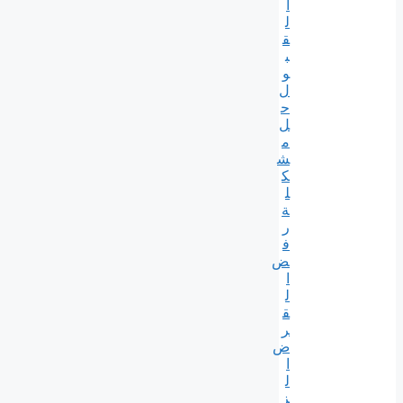
ا
ل
ق
ب
و
ل
ح
ل
م
ش
ك
ل
ة
ر
ف
ض
ا
ل
ق
ر
ض
ا
ل
ز