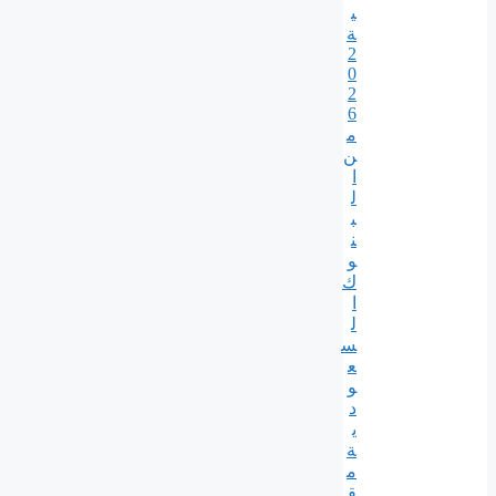
ي
ة
2
0
2
6
م
ن
ا
ل
ب
ن
و
ك
ا
ل
س
ع
و
د
ي
ة
م
ق