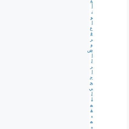
ة
أ
ن
و
ا
ع
ق
ر
و
ض
ا
ل
ر
ا
ج
ح
ي
ل
ل
م
ق
ي
م
ي