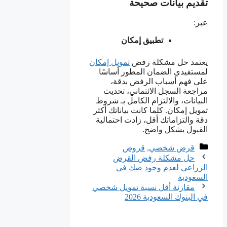
تقديم بيانات صحيحة
عبر:
تطبيق إمكان
يعتمد حل مشكلة رفض
تمويل إمكان
لمستفيدي الضمان المطور أساسًا
على فهم أسباب الرفض بدقة،
مراجعة السجل الائتماني، تحديث
البيانات، والالتزام الكامل بـ شروط
تمويل إمكان. كلما كانت بياناتك أكثر
دقة والتزاماتك أقل، زادت احتمالية
القبول بشكل واضح.
التصنيفات
قرض شخصي
,
قروض
حل مشكلة رفض القرض
الزراعي لعدم وجود صك في
السعودية
مقارنة أقل نسبة تمويل شخصي
في البنوك السعودية 2026