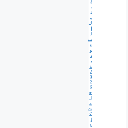
ل
ب
ن
و
ك
ا
ل
س
ع
و
د
ي
ة
2
0
2
6
ح
ل
م
ش
ك
ل
ة