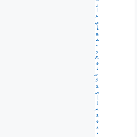
ر
ا
ع
ي
ل
ع
د
م
و
ج
و
د
ص
ك
ف
ي
ا
ل
س
ع
و
د
ي