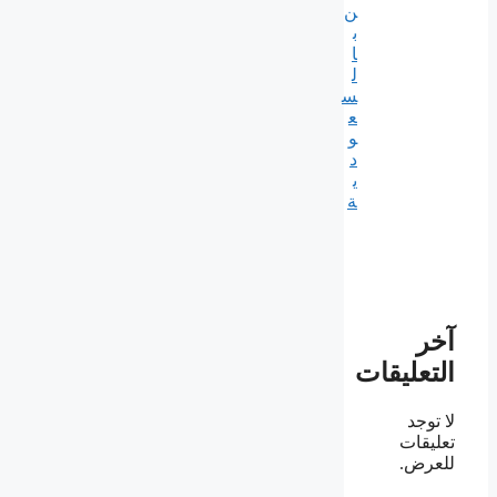
ن
ب
ا
ل
س
ع
و
د
ي
ة
آخر
التعليقات
لا توجد
تعليقات
للعرض.