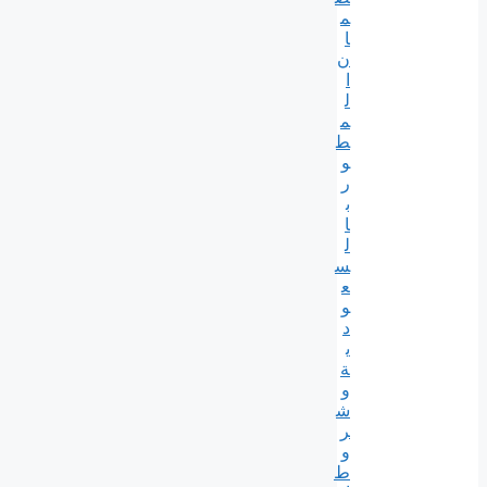
م
ا
ن
ا
ل
م
ط
و
ر
ب
ا
ل
س
ع
و
د
ي
ة
و
ش
ر
و
ط