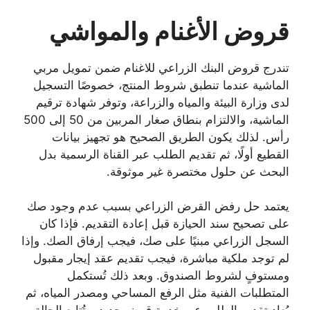
قروض الأغنام والمواشي
تندرج قروض البنك الزراعي للاغنام ضمن تمويل مربي
الماشية عندما تنطبق شروط المنتج، خصوصًا التسجيل
لدى وزارة البيئة والمياه والزراعة، وتوفر شهادة ترقيم
الماشية، والالتزام بنطاق صغار المربين من 50 إلى 500
رأس. لذلك يكون الطريق الصحيح هو تجهيز بيانات
القطيع أولًا، ثم تقديم الطلب عبر القناة الرسمية بدل
البحث عن حلول مختصرة غير موثوقة.
يعتمد حل رفض القرض الزراعي بسبب عدم وجود صك
على تصحيح سند الحيازة قبل إعادة التقديم. فإذا كان
السجل الزراعي مبنيًا على صك، فيجب إرفاق الصك. وإذا
لم توجد ملكية مباشرة، فيجب تقديم عقد إيجار مقبول
ومستوفٍ لشروط الصندوق. وبعد ذلك تُستكمل
المتطلبات الفنية مثل الرفع المساحي ومصدر المياه، ثم