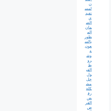
ن
لمس
تفيد
ي
الض
مان
الم
طور
بالس
عودي
ة
وش
رو
ط
القب
ول
حل
مش
كلة
رف
ض
القر
ض