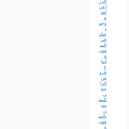
الزر
اعي
لعد
م
وجو
د
صك
في
الس
عودي
ة
أنوا
ع
قرو
ض
الرا
جح
ي
للمق
يمي
ن
بالس
عودي
ة