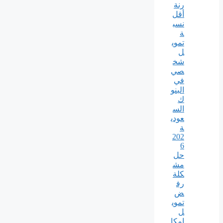
رنة
أقل
نسب
ة
تموي
ل
شخ
صي
في
البنو
ك
الس
عودي
ة
202
6
حل
مش
كلة
رف
ض
تموي
ل
إمكا