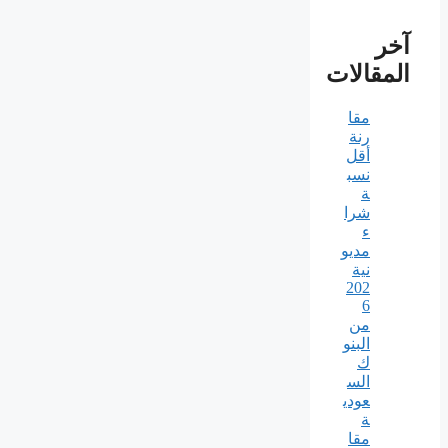
آخر
المقالات
مقا
رنة
أقل
نسب
ة
شرا
ء
مديو
نية
202
6
من
البنو
ك
الس
عودي
ة
مقا