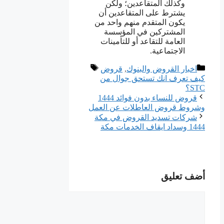
وكذلك المتقاعدين؛ ولكن
يشترط على المتقاعدين أن
يكون المتقدم منهم واحد من
المشتركين في المؤسسة
العامة للتقاعد أو للتأمينات
الاجتماعية.
التصنيفات
الوسوم
اخبار القروض والبنوك
,
قروض
كيف تعرف انك تستحق جوال من
STC؟
قروض للنساء بدون فوائد 1444
وشروط قروض العاطلات عن العمل
شركات تسديد القروض في مكة
1444 وسداد ايقاف الخدمات مكة
أضف تعليق
تعليق