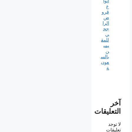
أنوا
ع
قرو
ض
الرا
جح
ي
للمق
يمي
ن
بالس
عودي
ة
آخر
التعليقات
لا توجد
تعليقات