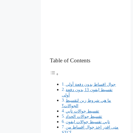
Table of Contents
جوال اقساط بدون دفعة أولى
تقسيط ايفون 13 بدون دفعة
أولى
ما هي شروط زين لتقسيط
الجوالات؟
تقسيط جوالات تابي
تقسيط جوالات الحداد
تابي تقسيط جوالات ايفون
متى اقدر اخذ جوال اقساط من
STC؟