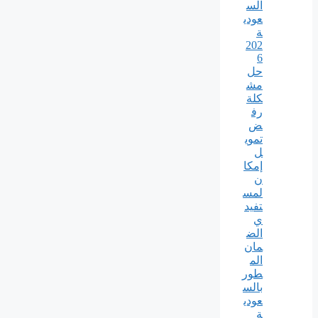
الس
عودي
ة
202
6
حل
مش
كلة
رف
ض
تموي
ل
إمكا
ن
لمس
تفيد
ي
الض
مان
الم
طور
بالس
عودي
ة