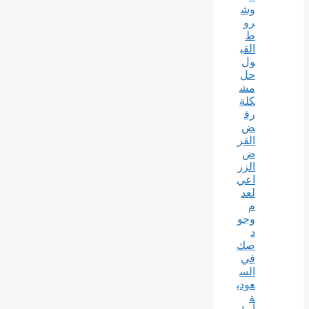
وش
رو
ط
القب
ول
حل
مش
كلة
رف
ض
القر
ض
الزر
اعي
لعد
م
وجو
د
صك
في
الس
عودي
ة