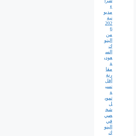
شرا
ء
مديو
نية
202
6
من
البنو
ك
الس
عودي
ة
مقا
رنة
أقل
نسب
ة
تموي
ل
شخ
صي
في
البنو
ك