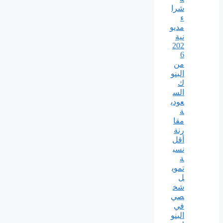
شرا
ء
مديو
نية
202
6
من
البنو
ك
الس
عودي
ة
مقا
رنة
أقل
نسب
ة
تموي
ل
شخ
صي
في
البنو