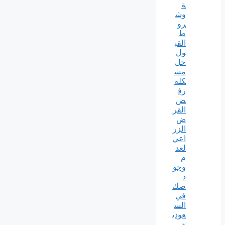
ة
وش
رو
ط
القب
ول
حل
مش
كلة
رف
ض
القر
ض
الزر
اعي
لعد
م
وجو
د
صك
في
الس
عودي
ة