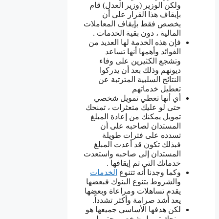
ولكن الوزير (وزير العدل) قام
بإيقاف هذا القرار على أن
يخصص فقط بإيقاف المعاملات
المالية ، دون بقية الخدمات .
فإن هذه الخدمة لها العديد من
الفوائد وأهمها أنها تساعد
وتشجع الكثيرين على وفاء
ديونهم وذلك بعد أن يدركوا
النتائج السلبية المترتبة عن
تعطيل خدماتهم
أي أنها تعطي تمويل شخصي
حتى لو عليك متعثرات ، تمنحك
تمويل يمكنك من إعادة المبلغ
المستدان لصاحبه على أن
تسدده على فترات طويلة
فبذلك تكون قد أعدت المبلغ
المستدان إلى صاحبه واستعدت
خدماتك التي تم إيقافها .
وكما وجدنا أنه تتنوع
الخدمات
والشروط بتنوع البنوك فبعضها
يقدم تساهلات ومراعاة وبعضها
يعد أشد صرامة وأكثر تشدداً.
لكن هدفها الأساسي جميعها هو
منحك تمويل شخصي حتى لو