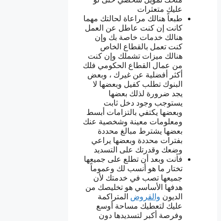
عليك متعثرات
طبعاً هنالك مراعاة لحالتك مهما
كانت إن كنت عاطل عن العمل
هنالك خدمات خاصة بك وإن
كنت تعمل بالقطاع الخاص
هنالك ميزات تشملك وإن كنت
من عمال القطاع الحكومي فلك
أكثر أفضلية عن غيرك ، وبعض
البنوك تطلب كفيل وبعضها لا
يجد ضرورة لذلك بعضها
يستوجب وجود دخل ثابت
وبعضها يكتفي بالتزامات أبسط
ومعلومات معينة وشخصية عنك
بعضها يشترط مبالغ محددة
بفترات محددة وبعضها يراعي
وضعك وقدرتك على التسديد
فأنت وبعد أن تطلع على جميعها
تختار ما هو أنسب لك وعموماً
جميعها تصب في خدمتك لأن
هدفها الأساسي هو تخليصك من
الديون
والقروض
المتراكمة
عليك لتعطيك مساحة أوسع
وفرصة أكبر لتسديدها دون