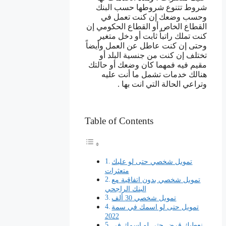
شروط تتنوع شروطها حسب البنك
وحسب وضعك إن كنت تعمل في
القطاع الخاص أو القطاع الحكومي إن
كنت تملك راتباً ثابت أو دخل متغير
وحتى إن كنت عاطل عن العمل وأيضاً
تختلف إن كنت من جنسية البلد أو
مقيم فيه فمهما كان وضعك أو حالتك
هنالك خدمات تشمل ما أنت عليه
وتراعي الحالة التي انت بها .
Table of Contents
تمويل شخصي حتى لو عليك
متعثرات
تمويل شخصي بدون اتفاقية مع
البنك الراجحي
تمويل شخصي 30 ألف
تمويل حتى لو اسمك في سمة
2022
نعطيك قرض حتى لو اسمك في