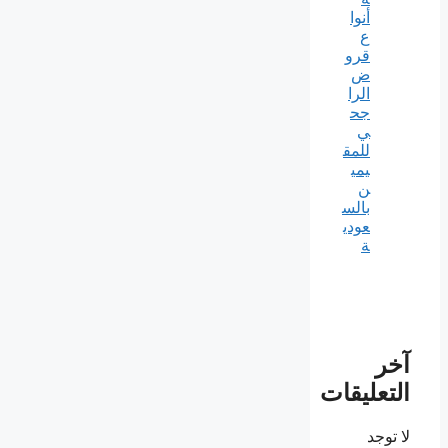
أنوا
ع
قرو
ض
الرا
جح
ي
للمق
يمي
ن
بالس
عودي
ة
آخر
التعليقات
لا توجد