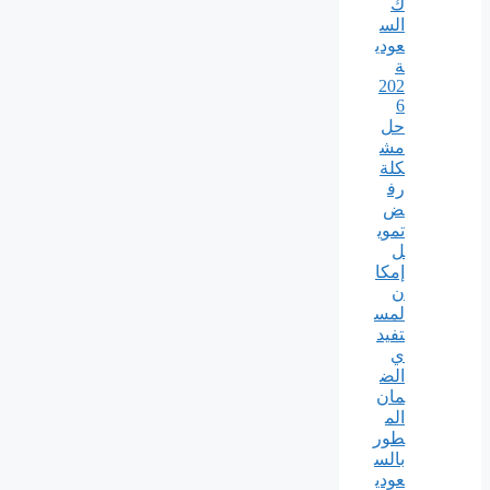
ك
الس
عودي
ة
202
6
حل
مش
كلة
رف
ض
تموي
ل
إمكا
ن
لمس
تفيد
ي
الض
مان
الم
طور
بالس
عودي