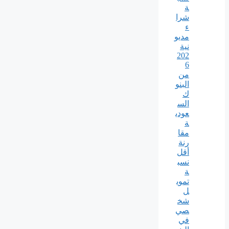
ة
شرا
ء
مديو
نية
202
6
من
البنو
ك
الس
عودي
ة
مقا
رنة
أقل
نسب
ة
تموي
ل
شخ
صي
في