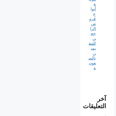
ة
أنوا
ع
قرو
ض
الرا
جح
ي
للمق
يمي
ن
بالس
عودي
ة
آخر
التعليقات