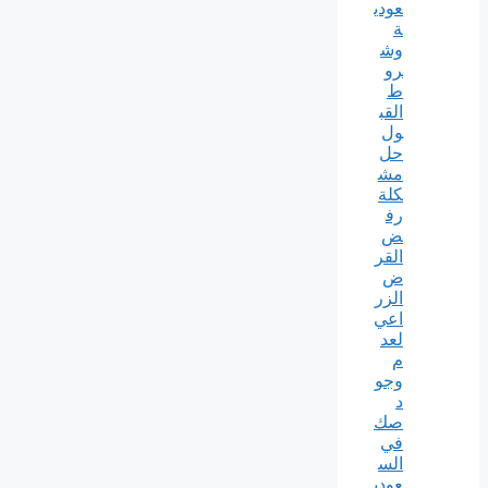
عودي
ة
وش
رو
ط
القب
ول
حل
مش
كلة
رف
ض
القر
ض
الزر
اعي
لعد
م
وجو
د
صك
في
الس
عودي