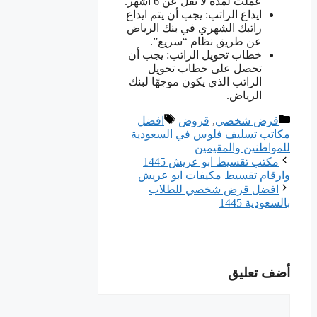
عملت لمدة لا تقل عن 6 أشهر.
ايداع الراتب: يجب أن يتم ايداع
راتبك الشهري في بنك الرياض
عن طريق نظام “سريع”.
خطاب تحويل الراتب: يجب أن
تحصل على خطاب تحويل
الراتب الذي يكون موجهًا لبنك
الرياض.
التصنيفات
الوسوم
قرض شخصي
,
قروض
افضل
مكاتب تسليف فلوس في السعودية
للمواطنين والمقيمين
مكتب تقسيط ابو عريش 1445
وارقام تقسيط مكيفات ابو عريش
افضل قرض شخصي للطلاب
بالسعودية 1445
أضف تعليق
تعليق