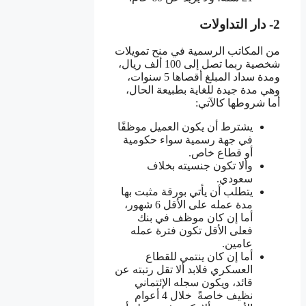
2- دار التداولات
من المكاتب الرسمية في منح تمويلات
شخصية ربما تصل إلى 100 ألف ريال،
ومدة سداد المبلغ أقصاها 5 سنوات،
وهي مدة جيدة للغاية بطبيعة الحال،
أما شروطها كالآتي:
يشترط أن يكون العميل موظفًا
في جهة رسمية سواء حكومية
أو قطاع خاص.
وألا تكون جنسيته بخلاف
سعودي.
يتطلب أن يأتي بورقة مثبت بها
مدة عمله على الأقل 6 شهور،
أما إن كان موظف في بنك
فعلى الأقل تكون فترة عمله
عامين.
أما إن كان ينتمي للقطاع
العسكري فلابد ألا تقل رتبته عن
قائد، ويكون سجله الإئتماني
نظيف خاصةً خلال 4 أعوام