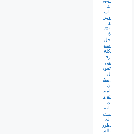
البنو
ك
الس
عودي
ة
202
6
حل
مش
كلة
رف
ض
تموي
ل
إمكا
ن
لمس
تفيد
ي
الض
مان
الم
طور
بالس