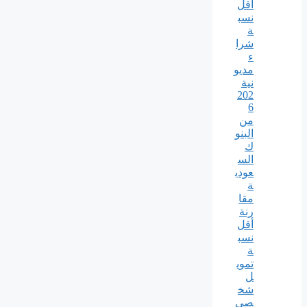
أقل
نسب
ة
شرا
ء
مديو
نية
202
6
من
البنو
ك
الس
عودي
ة
مقا
رنة
أقل
نسب
ة
تموي
ل
شخ
صي