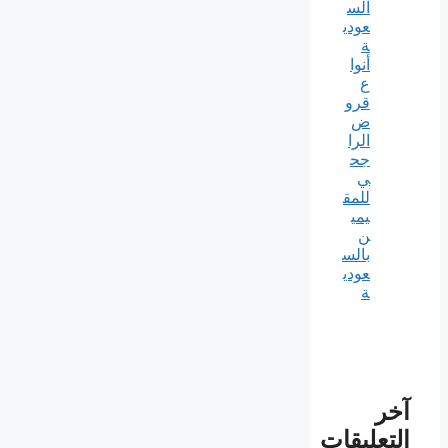
الس
عودي
ة
أنوا
ع
قرو
ض
الرا
جح
ي
للمق
يمي
ن
بالس
عودي
ة
آخر
التعليقات