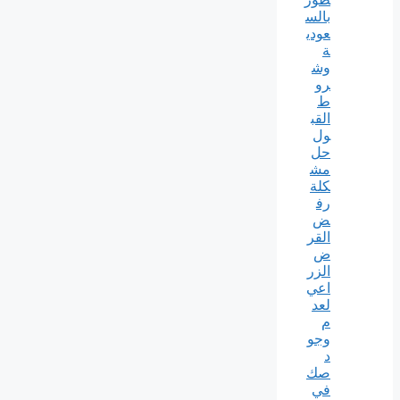
بالس
عودي
ة
وش
رو
ط
القب
ول
حل
مش
كلة
رف
ض
القر
ض
الزر
اعي
لعد
م
وجو
د
صك
في