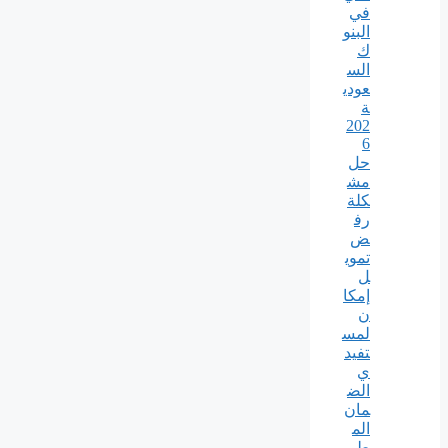
في
البنو
ك
الس
عودي
ة
202
6
حل
مش
كلة
رف
ض
تموي
ل
إمكا
ن
لمس
تفيد
ي
الض
مان
الم
طور