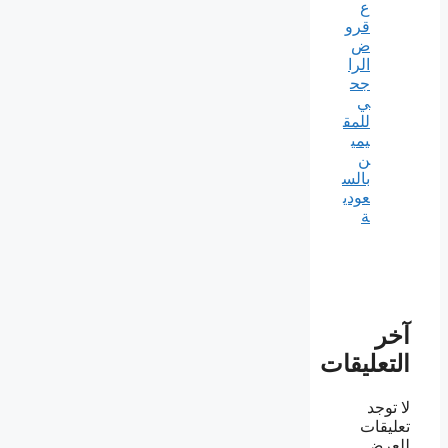
ع
قرو
ض
الرا
جح
ي
للمق
يمي
ن
بالس
عودي
ة
آخر
التعليقات
لا توجد
تعليقات
للعرض.