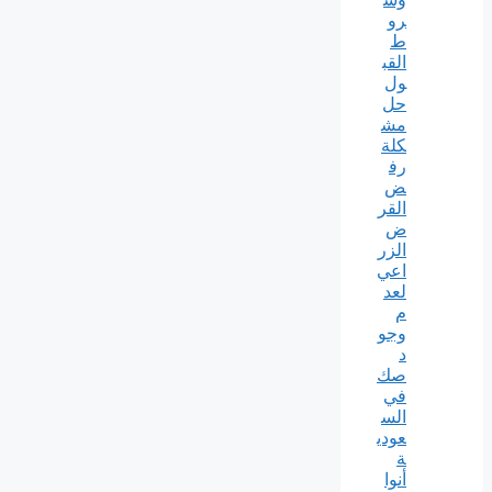
رو
ط
القب
ول
حل
مش
كلة
رف
ض
القر
ض
الزر
اعي
لعد
م
وجو
د
صك
في
الس
عودي
ة
أنوا