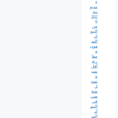
ء
مديو
نية
202
6
من
البنو
ك
الس
عودي
ة
مقا
رنة
أقل
نسب
ة
تموي
ل
شخ
صي
في
البنو
ك
الس