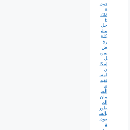
عودي
ة
202
6
حل
مش
كلة
رف
ض
تموي
ل
إمكا
ن
لمس
تفيد
ي
الض
مان
الم
طور
بالس
عودي
ة
وش