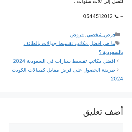
لتصل إلى ثلاث سنوات .
– 📞 0544512012
التصنيفات
قرض شخصي
,
قروض
الوسوم
ما هي افضل مكاتب تقسيط جوالات بالطائف
بالسعودية ؟
افضل مكاتب تقسيط سيارات في السعودية 2024
طريقة الحصول على قرض مقابل كمبيالات الكويت
2024
أضف تعليق
تعليق