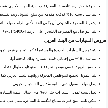
نسبة هامش ربح تنافسية بالمقارنة مع بقية البنوك الأخرى وتقدر بنسبة 4.3% سنوياً وهي نسبة ثابتة طوال فت
يتم سداد نسبة 10% كدفعة مقدمة من مبلغ التمويل ويتم تقسيط بقية المبلغ على أقساط مرنة ومتساوية.
يشترط المصرف الخليجي أن يكون الحد الأدنى للراتب مبلغ مائت
يتم التواصل مع المصرف الخليجي على الرقم 97317540054+
قروض السيارات من البنك العربي
يتم تمويل السيارات الجديدة والمستعملة كما يتم منح قرض تموي
يتم سداد 10% من إجمالي قيمة السيارة وذلك كدفعة أولى.
هامش الربح تنافسي ويقدر بنحو 3.99% وهو ثابت طوال فترات التعاقد.
يتم التمويل لجميع الموظفين المحولة رواتبهم للبنك العربي ك
يصل مبلغ التمويل حتى ثمانية وثلاثون ألف دينار بحريني.
تصل نسبة تمويل السيارات حتى 90% من إجمالي قيمة السيارة.
يمكن للبنك منح فترات سماح للأقساط المتأخرة تصل حتى خمسة 