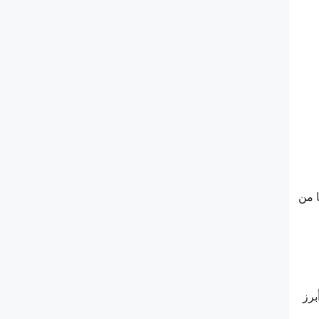
ا من
برز