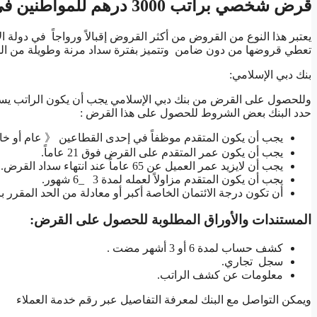
قرض شخصي براتب 3000 درهم للمواطنين في الامارات
يعتبر هذا النوع من القروض من أكثر القروض إقبالاً ورواجاً في دولة ا
تعطي قروضها من دون ضامن وتتميز بفترة سداد مرنة وطويلة من الممكن أن تصل إلى 4 سنوات ومن البنوك التي
بنك دبي الإسلامي:
وللحصول على القرض من بنك دبي الإسلامي يجب أن يكون الراتب يستوف
حدد البنك بعض الشروط للحصول على هذا القرض :
يجب أن يكون المتقدم موظفاً في إحدى القطاعين 《 عام أو خ
يجب أن يكون عمر المتقدم على القرض فوق 21 عاماً.
يجب أن لايزيد عمر العميل عن 65 عاماً عند انتهاء سداد القرض.
يجب أن يكون المتقدم مزاولاً لعمله لمدة 3 _6 شهور.
أن تكون درجة الائتمان الخاصة أكبر أو معادلة من الحد المقرر بال
المستندات والأوراق المطلوبة للحصول على القرض:
كشف حساب لمدة 6 أو 3 أشهر مضت .
سجل تجاري.
معلومات عن كشف الراتب.
ويمكن التواصل مع البنك لمعرفة التفاصيل عبر رقم خدمة العملاء