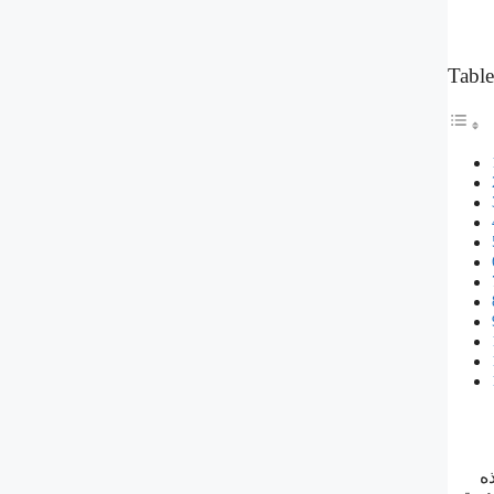
Table
ه