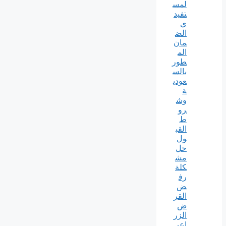
لمس
تفيد
ي
الض
مان
الم
طور
بالس
عودي
ة
وش
رو
ط
القب
ول
حل
مش
كلة
رف
ض
القر
ض
الزر
اعي