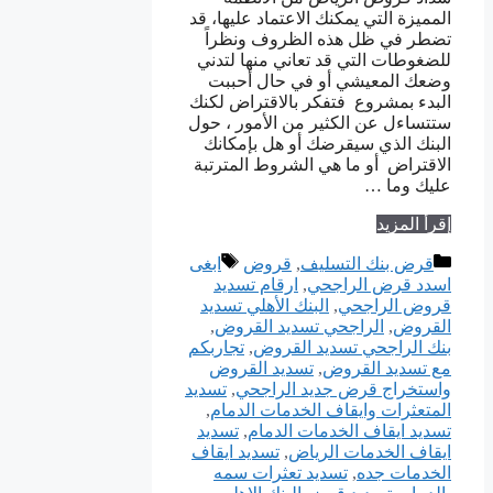
المميزة التي يمكنك الاعتماد عليها، قد
تضطر في ظل هذه الظروف ونظراً
للضغوطات التي قد تعاني منها لتدني
وضعك المعيشي أو في حال أحببت
البدء بمشروع فتفكر بالاقتراض لكنك
ستتساءل عن الكثير من الأمور ، حول
البنك الذي سيقرضك أو هل بإمكانك
الاقتراض أو ما هي الشروط المترتبة
عليك وما …
إقرأ المزيد
التصنيفات
الوسوم
قرض بنك التسليف
,
قروض
ابغى
اسدد قرض الراجحي
,
ارقام تسديد
قروض الراجحي
,
البنك الأهلي تسديد
القروض
,
الراجحي تسديد القروض
,
بنك الراجحي تسديد القروض
,
تجاربكم
مع تسديد القروض
,
تسديد القروض
واستخراج قرض جديد الراجحي
,
تسديد
المتعثرات وايقاف الخدمات الدمام
,
تسديد ايقاف الخدمات الدمام
,
تسديد
ايقاف الخدمات الرياض
,
تسديد ايقاف
الخدمات جده
,
تسديد تعثرات سمه