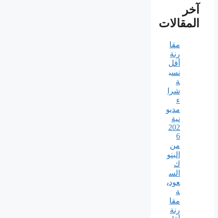
آخر
المقالات
مقا
رنة
أقل
نسب
ة
شرا
ء
مديو
نية
202
6
من
البنو
ك
الس
عودي
ة
مقا
رنة