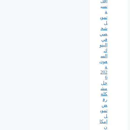
أقل
نسب
ة
تموي
ل
شخ
صي
في
البنو
ك
الس
عودي
ة
202
6
حل
مش
كلة
رف
ض
تموي
ل
إمكا
ن