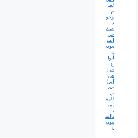
لعد
م
وجو
د
صك
في
الس
عودي
ة
أنوا
ع
قرو
ض
الرا
جح
ي
للمق
يمي
ن
بالس
عودي
ة