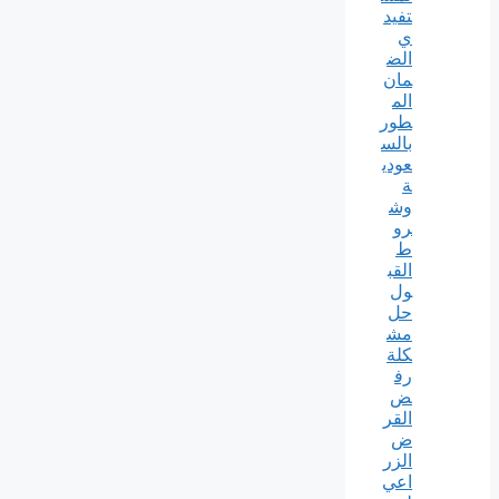
تفيد
ي
الض
مان
الم
طور
بالس
عودي
ة
وش
رو
ط
القب
ول
حل
مش
كلة
رف
ض
القر
ض
الزر
اعي