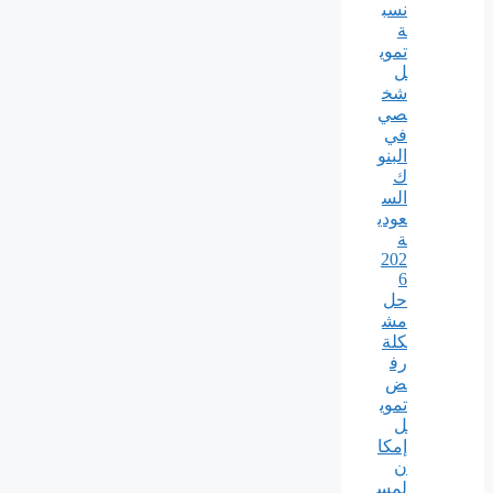
نسب
ة
تموي
ل
شخ
صي
في
البنو
ك
الس
عودي
ة
202
6
حل
مش
كلة
رف
ض
تموي
ل
إمكا
ن
لمس