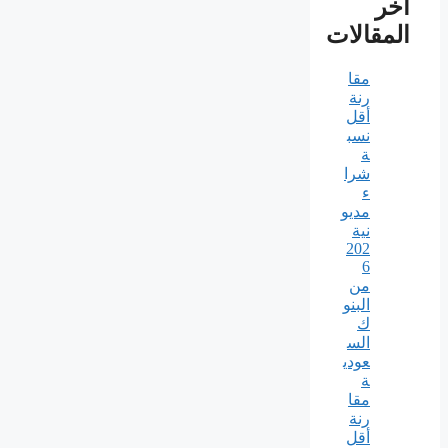
آخر
المقالات
مقا
رنة
أقل
نسب
ة
شرا
ء
مديو
نية
202
6
من
البنو
ك
الس
عودي
ة
مقا
رنة
أقل