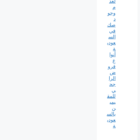
لعد
م
وجو
د
صك
في
الس
عودي
ة
أنوا
ع
قرو
ض
الرا
جح
ي
للمق
يمي
ن
بالس
عودي
ة