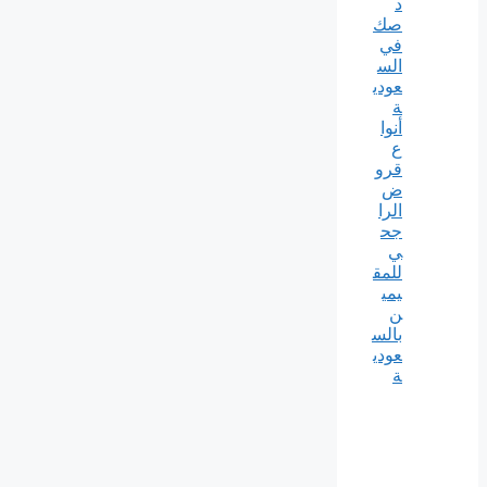
د
صك
في
الس
عودي
ة
أنوا
ع
قرو
ض
الرا
جح
ي
للمق
يمي
ن
بالس
عودي
ة