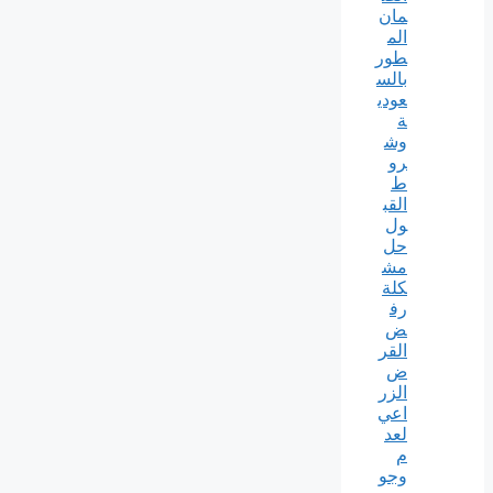
مان
الم
طور
بالس
عودي
ة
وش
رو
ط
القب
ول
حل
مش
كلة
رف
ض
القر
ض
الزر
اعي
لعد
م
وجو