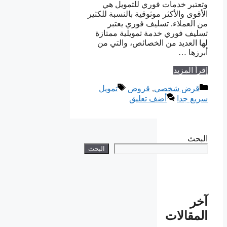
وتعتبر خدمات فوري للتمويل هي
الأقوى والأكثر موثوقية بالنسبة للكثير
من العملاء. تسليف فوري يعتبر
تسليف فوري خدمة تمويلية ممتازة
لها العديد من الخصائص، والتي من
أبرزها …
إقرأ المزيد
التصنيفات
الوسوم
قرض شخصي
,
قروض
تمويل
سريع جدا
أضف تعليق
البحث
البحث
آخر
المقالات