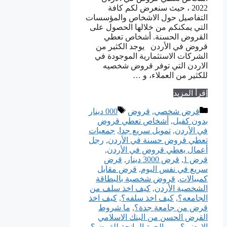
2022 ، حيث سنعرض لكم كافة
التفاصيل حول الاشخاص والمؤسسات
التي يمكنكم من خلالها الحصول على
القروض الحسنة. أشخاص تعطي
قروض في الأردن يوجد الكثير من
الشركات الاستثمارية الموجودة في
الاردن التي توفر قروض شخصيه
للكثير من العملاء، و …
إقرأ المزيد
التصنيفات
الوسوم
قرض شخصي
,
قروض
000 دينار
بدون كفيل
,
أشخاص تعطي قروض
في الأردن
,
تمويل سريع جدا
,
جمعيات
تعطي قروض حسنة في الأردن
,
رجل
أعمال يعطي قروض في الأردن
,
قرض 1
,
قرض 3000 دينار
,
قرض
سريع في نفس اليوم
,
قرض مقابل
كمبيالات
,
قروض شخصية بالبطاقة
الشخصية الأردن
,
كيف اخذ سلف من
الجامعه؟
,
كيف اخذ سلفه؟
,
كيف اخذ
قرض من جامعة جدة؟
,
ما شروط
القرض الحسن من البنك الاسلامي
الاردني؟
,
من الجهة المانحة للقرض؟
,