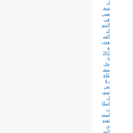
ل
شخ
صي
في
البنو
ك
الس
عودي
ة
202
6
حل
مش
كلة
رف
ض
تموي
ل
إمكا
ن
لمس
تفيد
ي
الض