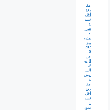
مقا
رنة
أقل
نسب
ة
شرا
ء
مديو
نية
202
6
من
البنو
ك
الس
عودي
ة
مقا
رنة
أقل
نسب
ة
تموي