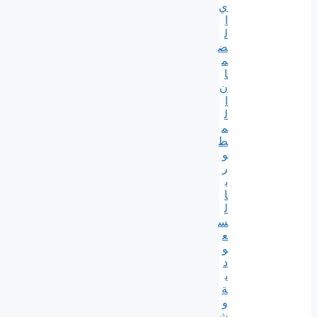
ي
ا
ل
ض
م
ا
ن
ا
ل
م
ط
و
ر
ب
ا
ل
س
ع
و
د
ي
ة
و
ش