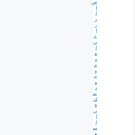
ض
ا
ل
ز
ر
ا
ع
ي
ل
ع
د
م
و
ج
و
د
ص
ك
ف
ي
ا
ل
س
ع