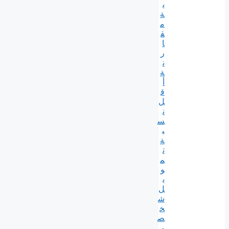
ي
ة
م
ق
ا
ر
ن
ة
أ
ق
ل
ن
س
ب
ة
ت
م
و
ي
ل
ش
خ
ص
ي