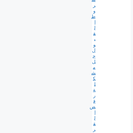
ر
و
ط
ا
ل
ق
ب
و
ل
ح
ل
م
ش
ك
ل
ة
ر
ف
ض
ا
ل
ق
ر