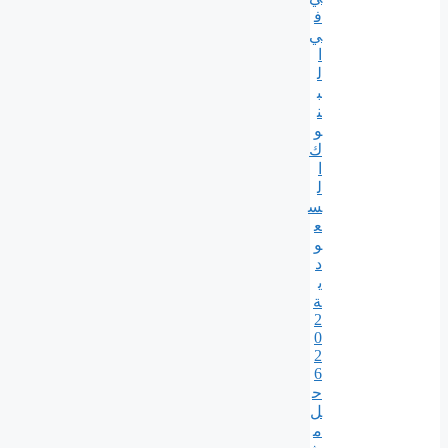
ف
ي
ا
ل
ب
ن
و
ك
ا
ل
س
ع
و
د
ي
ة
2
0
2
6
ح
ل
م