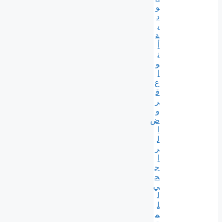
و
د
ي
ة
أ
ن
و
ا
ع
ق
ر
و
ض
ا
ل
ر
ا
ج
ح
ي
ل
ل
م