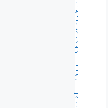
د
ي
و
ن
ي
ة
2
0
2
6
م
ن
ا
ل
ب
ن
و
ك
ا
ل
س
ع
و
د