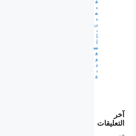
ق
ي
م
ي
ن
ب
ا
ل
س
ع
و
د
ي
ة
آخر
التعليقات