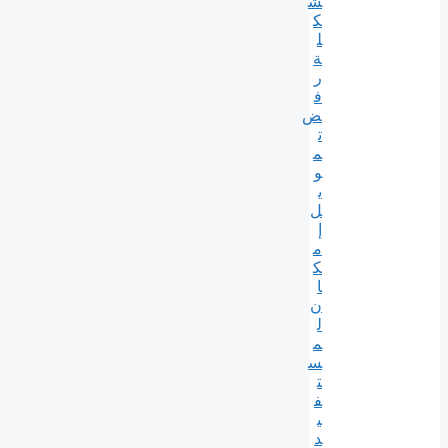
ش
ك
ل
ة
ر
ف
ض
ت
م
و
ي
ل
إ
م
ك
ا
ن
ل
م
س
ت
ف
ي
د