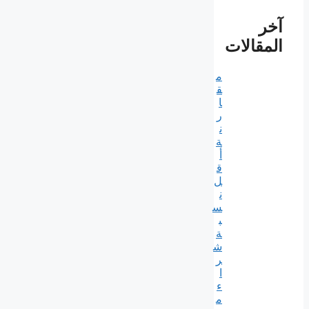
آخر
المقالات
م
ق
ا
ر
ن
ة
أ
ق
ل
ن
س
ب
ة
ش
ر
ا
ء
م