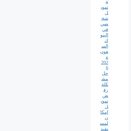
ة
تموي
ل
شخ
صي
في
البنو
ك
الس
عودي
ة
202
6
حل
مش
كلة
رف
ض
تموي
ل
إمكا
ن
لمس
تفيد