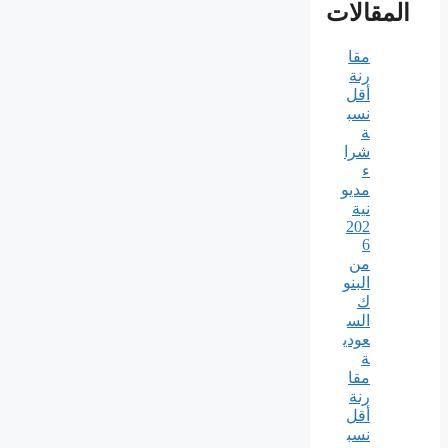
المقالات
مقا
رنة
أقل
نسب
ة
شرا
ء
مديو
نية
202
6
من
البنو
ك
الس
عودي
ة
مقا
رنة
أقل
نسب