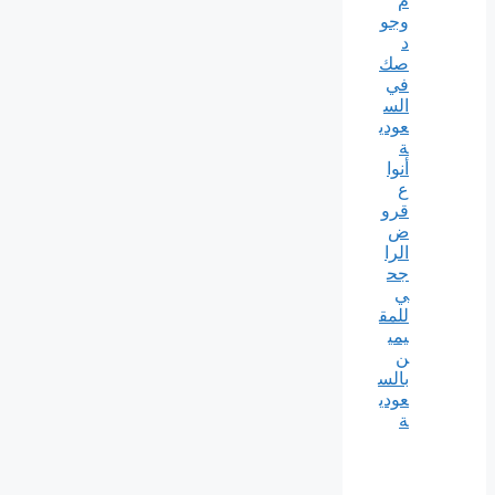
م
وجو
د
صك
في
الس
عودي
ة
أنوا
ع
قرو
ض
الرا
جح
ي
للمق
يمي
ن
بالس
عودي
ة