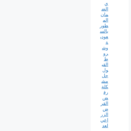
ي
الض
مان
الم
طور
بالس
عودي
ة
وش
رو
ط
القب
ول
حل
مش
كلة
رف
ض
القر
ض
الزر
اعي
لعد