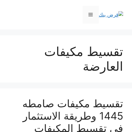
نتقل
لى
القائمة
لمحتوى
تقسيط مكيفات
العارضة
تقسيط مكيفات صامطه
1445 وطريقة الاستثمار
في تقسيط المكيفات