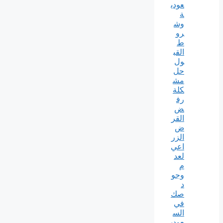
عودي
ة
وش
رو
ط
القب
ول
حل
مش
كلة
رف
ض
القر
ض
الزر
اعي
لعد
م
وجو
د
صك
في
الس
عودي