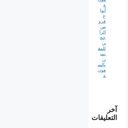
ة
أنوا
ع
قرو
ض
الرا
جح
ي
للمق
يمي
ن
بالس
عودي
ة
آخر
التعليقات