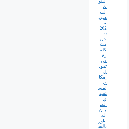
البنو
ك
الس
عودي
ة
202
6
حل
مش
كلة
رف
ض
تموي
ل
إمكا
ن
لمس
تفيد
ي
الض
مان
الم
طور
بالس