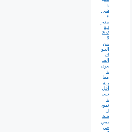
ة
شرا
ء
مديو
نية
202
6
من
البنو
ك
الس
عودي
ة
مقا
رنة
أقل
نسب
ة
تموي
ل
شخ
صي
في