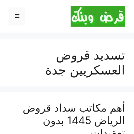
نتقل
لى
القائمة
لمحتوى
تسديد قروض
العسكريين جدة
أهم مكاتب سداد قروض
الرياض 1445 بدون
تعقيدات