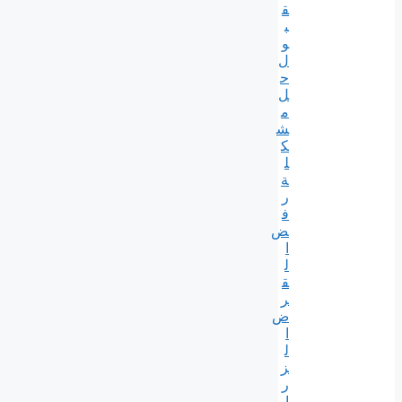
ق
ب
و
ل
ح
ل
م
ش
ك
ل
ة
ر
ف
ض
ا
ل
ق
ر
ض
ا
ل
ز
ر
ا