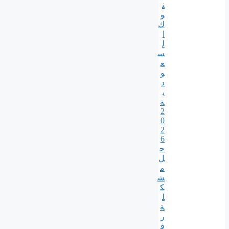
ن
و
ك
ا
ل
س
ع
و
د
ي
ة
2
0
2
6
ح
ل
م
ش
ك
ل
ة
ر
ف