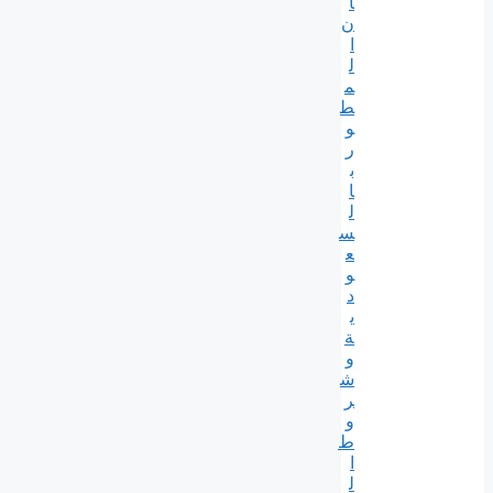
ا
ن
ا
ل
م
ط
و
ر
ب
ا
ل
س
ع
و
د
ي
ة
و
ش
ر
و
ط
ا
ل