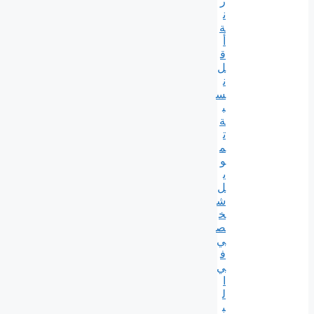
ر
ن
ة
أ
ق
ل
ن
س
ب
ة
ت
م
و
ي
ل
ش
خ
ص
ي
ف
ي
ا
ل
ب