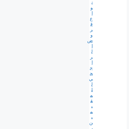
ن
و
ا
ع
ق
ر
و
ض
ا
ل
ر
ا
ج
ح
ي
ل
ل
م
ق
ي
م
ي
ن
ب