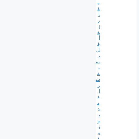
م
ق
ا
ر
ن
ة
أ
ق
ل
ن
س
ب
ة
ش
ر
ا
ء
م
د
ي
و
ن
ي
ة