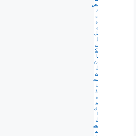
ض
ت
م
و
ي
ل
إ
م
ك
ا
ن
ل
م
س
ت
ف
ي
د
ي
ا
ل
ض
م