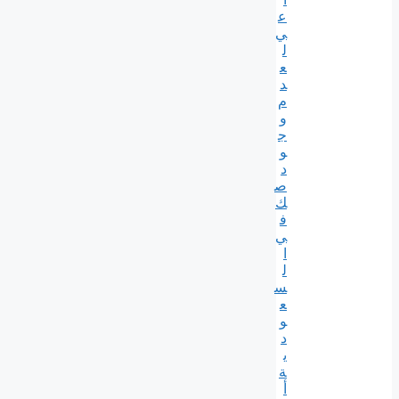
ع
ي
ل
ع
د
م
و
ج
و
د
ص
ك
ف
ي
ا
ل
س
ع
و
د
ي
ة
أ