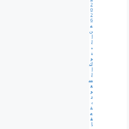
2
0
2
6
م
ن
ا
ل
ب
ن
و
ك
ا
ل
س
ع
و
د
ي
ة
م
ق
ا