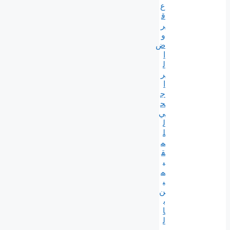
ع
ق
ر
و
ض
ا
ل
ر
ا
ج
ح
ي
ل
ل
م
ق
ي
م
ي
ن
ب
ا
ل