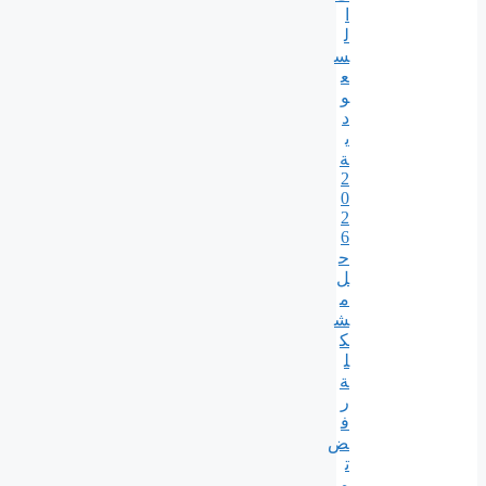
ا
ل
س
ع
و
د
ي
ة
2
0
2
6
ح
ل
م
ش
ك
ل
ة
ر
ف
ض
ت
م