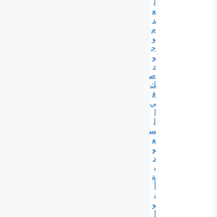
ل
ع
د
م
و
ج
و
د
ص
ك
ف
ي
ا
ل
س
ع
و
د
ي
ة
أ
ن
و
ا