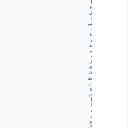
أ
ق
ل
ن
س
ب
ة
ت
م
و
ي
ل
ش
خ
ص
ي
ف
ي
ا
ل
ب
ن
و
ك