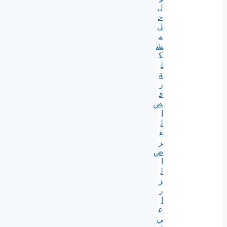
ل
ح
ل
م
ش
ك
ل
ة
ر
ف
ض
ا
ل
ق
ر
ض
ا
ل
ز
ر
ا
ع
ي