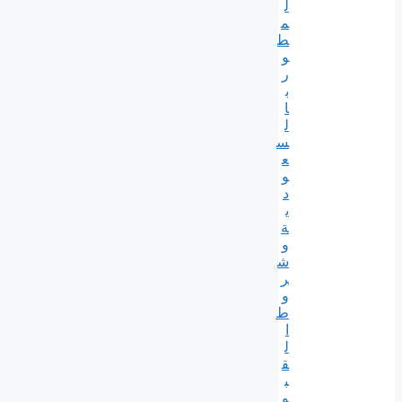
ل
م
ط
و
ر
ب
ا
ل
س
ع
و
د
ي
ة
و
ش
ر
و
ط
ا
ل
ق
ب
و