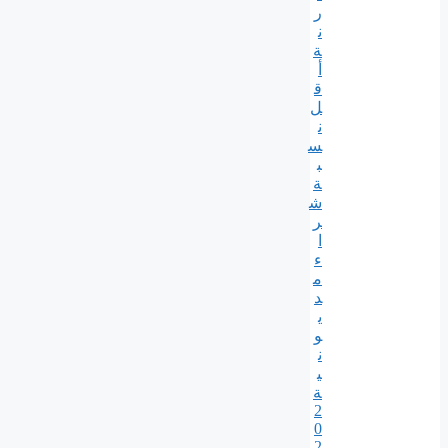
ر
ن
ة
أ
ق
ل
ن
س
ب
ة
ش
ر
ا
ء
م
د
ي
و
ن
ي
ة
2
0
2