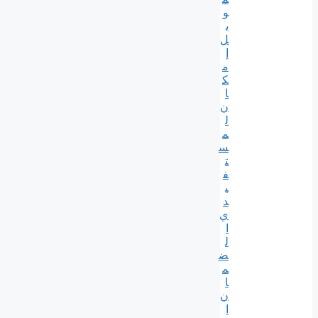
و
ي
ل
إ
م
ك
ا
ن
ل
م
س
ت
ف
ي
د
ي
ا
ل
ض
م
ا
ن
ا