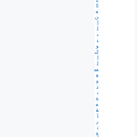
6
م
ن
ا
ل
ب
ن
و
ك
ا
ل
س
ع
و
د
ي
ة
م
ق
ا
ر
ن
ة