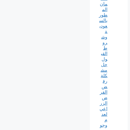
مان
الم
طور
بالس
عودي
ة
وش
رو
ط
القب
ول
حل
مش
كلة
رف
ض
القر
ض
الزر
اعي
لعد
م
وجو