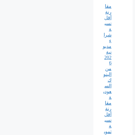
مقا
رنة
أقل
نسب
ة
شرا
ء
مديو
نية
202
6
من
البنو
ك
الس
عودي
ة
مقا
رنة
أقل
نسب
ة
تموي