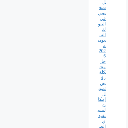
ل
شخ
صي
في
البنو
ك
الس
عودي
ة
202
6
حل
مش
كلة
رف
ض
تموي
ل
إمكا
ن
لمس
تفيد
ي
الض