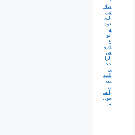
د
صك
في
الس
عودي
ة
أنوا
ع
قرو
ض
الرا
جح
ي
للمق
يمي
ن
بالس
عودي
ة