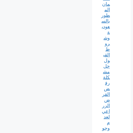
مان
الم
طور
بالس
عودي
ة
وش
رو
ط
القب
ول
حل
مش
كلة
رف
ض
القر
ض
الزر
اعي
لعد
م
وجو