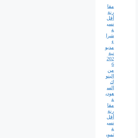
مقا
رنة
أقل
نسب
ة
شرا
ء
مديو
نية
202
6
من
البنو
ك
الس
عودي
ة
مقا
رنة
أقل
نسب
ة
تموي