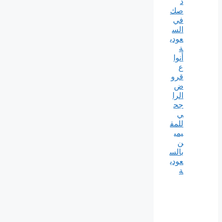
د
صك
في
الس
عودي
ة
أنوا
ع
قرو
ض
الرا
جح
ي
للمق
يمي
ن
بالس
عودي
ة