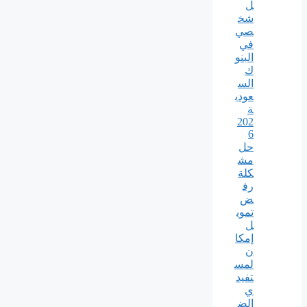
ل
شخ
صي
في
البنو
ك
الس
عودي
ة
202
6
حل
مش
كلة
رف
ض
تموي
ل
إمكا
ن
لمس
تفيد
ي
الض